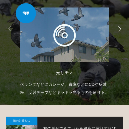
簡単
安心
光りモノ
防鳥
ベランダなどにガレージ、倉庫などにCDや反射
ベ
鳩対
板、反射テープなどキラキラ光るものを吊り下げ
渡
て、鳩を寄り付きにくくするという方法です。
す
鳩の対策方法
鳩の巣ができていたら役所に電話すれば