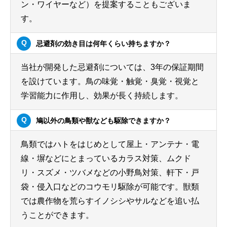
ン・ワイヤーなど）を提案することもございま
す。
忌避剤の効き目は何年くらい持ちますか？
当社が開発した忌避剤については、3年の保証期間
を設けています。鳥の味覚・触覚・臭覚・視覚と
学習能力に作用し、効果が長く持続します。
鳩以外の鳥類や獣なども駆除できますか？
鳥類ではハトをはじめとして屋上・アンテナ・電
線・塀などにとまっているカラス対策、ムクド
リ・スズメ・ツバメなどの小野鳥対策、軒下・戸
袋・侵入口などのコウモリ駆除が可能です。獣類
では農作物を荒らすイノシシやサルなどを追い払
うことができます。