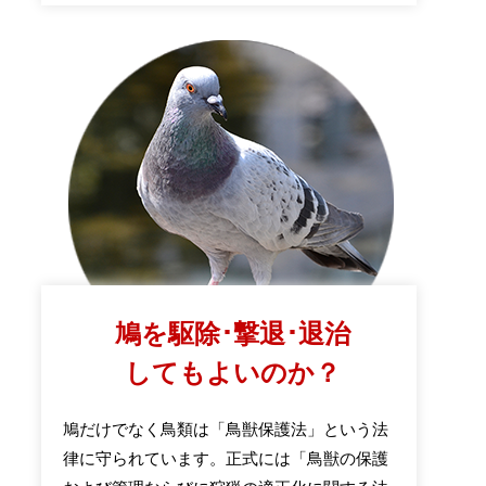
鳩を駆除･撃退･退治
してもよいのか？
鳩だけでなく鳥類は「鳥獣保護法」という法
律に守られています。正式には「鳥獣の保護