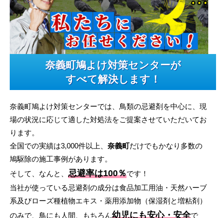
奈義町鳩よけ対策センターが
すべて解決します！
奈義町鳩よけ対策センターでは、鳥類の忌避剤を中心に、現
場の状況に応じて適した対処法をご提案させていただいてお
ります。
全国での実績は3,000件以上、
奈義町
だけでもかなり多数の
鳩駆除の施工事例があります。
忌避率は100％
そして、なんと、
です！
当社が使っている忌避剤の成分は食品加工用油・天然ハーブ
系及びローズ種植物エキス・薬用添加物（保湿剤と増粘剤）
幼児にも安心・安全
のみで、鳥にも人間、もちろん
で