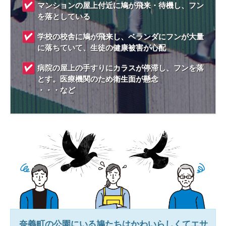
マンションの屋上付近に鳩が飛来・待機し、フン
を落としている
学校の校舎に鳩が飛来し、ベランダにフンが大量
に落ちていて、生徒の健康被害が心配
病院の屋上の手すりにカラスが停滞し、フンを落
とす。医療機関のため衛生面が懸念
・・・など
奈義町
の公園にいる鳩たちはかわいらしくてエサ