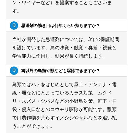
ン・ワイヤーなど）を提案することもございま
す。
忌避剤の効き目は何年くらい持ちますか？
当社が開発した忌避剤については、3年の保証期間
を設けています。鳥の味覚・触覚・臭覚・視覚と
学習能力に作用し、効果が長く持続します。
鳩以外の鳥類や獣なども駆除できますか？
鳥類ではハトをはじめとして屋上・アンテナ・電
線・塀などにとまっているカラス対策、ムクド
リ・スズメ・ツバメなどの小野鳥対策、軒下・戸
袋・侵入口などのコウモリ駆除が可能です。獣類
では農作物を荒らすイノシシやサルなどを追い払
うことができます。