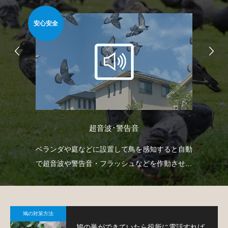
安心安全
安心
超音波･警告音
防鳥
ベランダや庭などに設置して鳥を感知すると自動
ベ
鳩対
で超音波や警告音・フラッシュなどを作動させて
渡
鳩の侵入を防ぐという装置です。
す
鳩の対策方法
鳩の巣ができていたら役所に電話すれば