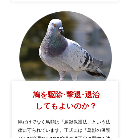
鳩を駆除･撃退･退治
してもよいのか？
鳩だけでなく鳥類は「鳥獣保護法」という法
律に守られています。正式には「鳥獣の保護