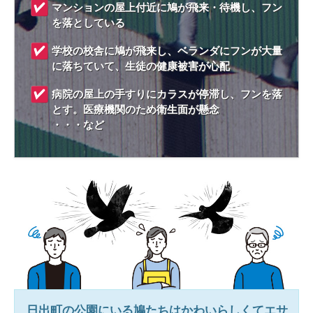
マンションの屋上付近に鳩が飛来・待機し、フン
を落としている
学校の校舎に鳩が飛来し、ベランダにフンが大量
に落ちていて、生徒の健康被害が心配
病院の屋上の手すりにカラスが停滞し、フンを落
とす。医療機関のため衛生面が懸念
・・・など
日出町
の公園にいる鳩たちはかわいらしくてエサ