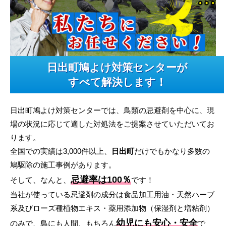
日出町鳩よけ対策センターが
すべて解決します！
日出町鳩よけ対策センターでは、鳥類の忌避剤を中心に、現
場の状況に応じて適した対処法をご提案させていただいてお
ります。
全国での実績は3,000件以上、
日出町
だけでもかなり多数の
鳩駆除の施工事例があります。
忌避率は100％
そして、なんと、
です！
当社が使っている忌避剤の成分は食品加工用油・天然ハーブ
系及びローズ種植物エキス・薬用添加物（保湿剤と増粘剤）
幼児にも安心・安全
のみで、鳥にも人間、もちろん
で