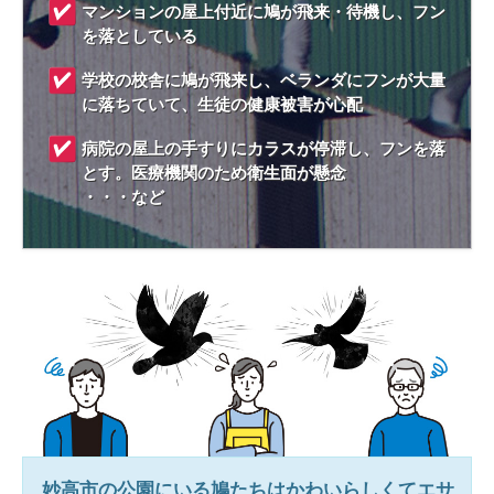
マンションの屋上付近に鳩が飛来・待機し、フン
を落としている
学校の校舎に鳩が飛来し、ベランダにフンが大量
に落ちていて、生徒の健康被害が心配
病院の屋上の手すりにカラスが停滞し、フンを落
とす。医療機関のため衛生面が懸念
・・・など
妙高市
の公園にいる鳩たちはかわいらしくてエサ