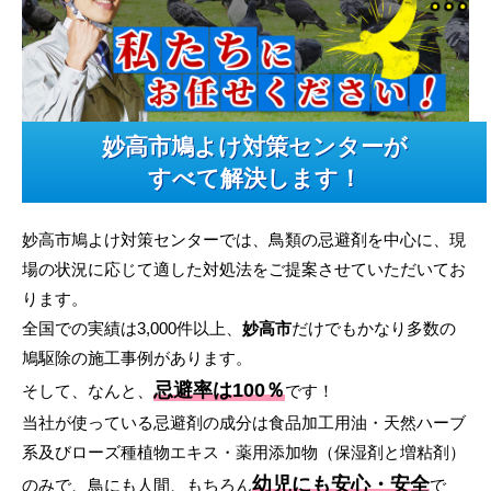
妙高市鳩よけ対策センターが
すべて解決します！
妙高市鳩よけ対策センターでは、鳥類の忌避剤を中心に、現
場の状況に応じて適した対処法をご提案させていただいてお
ります。
全国での実績は3,000件以上、
妙高市
だけでもかなり多数の
鳩駆除の施工事例があります。
忌避率は100％
そして、なんと、
です！
当社が使っている忌避剤の成分は食品加工用油・天然ハーブ
系及びローズ種植物エキス・薬用添加物（保湿剤と増粘剤）
幼児にも安心・安全
のみで、鳥にも人間、もちろん
で