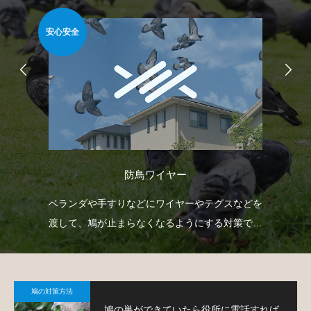
安心安全
簡
防鳥ワイヤー
て鳩
ベランダや手すりなどにワイヤーやテグスなどを
ベ
渡して、鳩が止まらなくなるようにする対策で
板
す。
て
鳩の対策方法
鳩の巣ができていたら役所に電話すれば