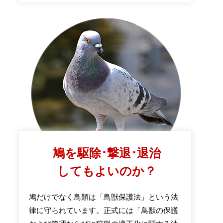
鳩を駆除･撃退･退治
してもよいのか？
鳩だけでなく鳥類は「鳥獣保護法」という法
律に守られています。正式には「鳥獣の保護