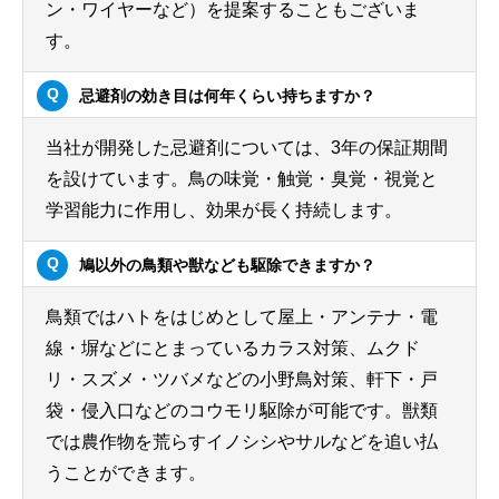
ン・ワイヤーなど）を提案することもございま
す。
忌避剤の効き目は何年くらい持ちますか？
当社が開発した忌避剤については、3年の保証期間
を設けています。鳥の味覚・触覚・臭覚・視覚と
学習能力に作用し、効果が長く持続します。
鳩以外の鳥類や獣なども駆除できますか？
鳥類ではハトをはじめとして屋上・アンテナ・電
線・塀などにとまっているカラス対策、ムクド
リ・スズメ・ツバメなどの小野鳥対策、軒下・戸
袋・侵入口などのコウモリ駆除が可能です。獣類
では農作物を荒らすイノシシやサルなどを追い払
うことができます。