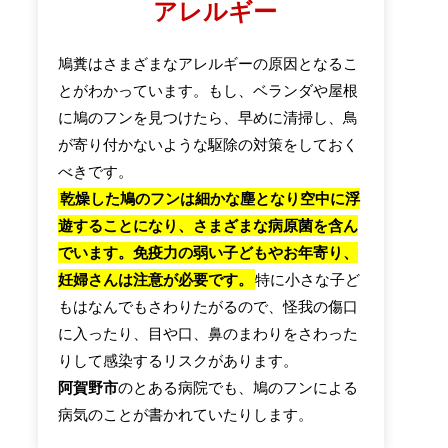
アレルギー
鳩糞はさまざまなアレルギーの原因となるこ
とがわかっています。もし、ベランダや屋根
に鳩のフンを見つけたら、早めに清掃し、鳥
が寄り付かないような駆除の対策をしておく
べきです。
乾燥した鳩のフンは細かな塵となり空中に浮
遊することになり、さまざまな病原菌を含ん
でいます。免疫力の弱い子どもやお年寄り、
妊婦さんは注意が必要です。
特に小さな子ど
もはなんでもさわりたがるので、怪我の傷口
に入ったり、目や口、鼻のまわりをさわった
りして感染するリスクがあります。
阿賀野市
のとある病院でも、鳩のフンによる
病気のことが書かれていたりします。