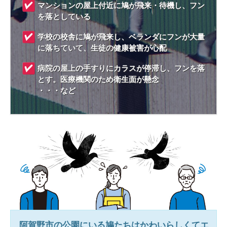
マンションの屋上付近に鳩が飛来・待機し、フン
を落としている
学校の校舎に鳩が飛来し、ベランダにフンが大量
に落ちていて、生徒の健康被害が心配
病院の屋上の手すりにカラスが停滞し、フンを落
とす。医療機関のため衛生面が懸念
・・・など
阿賀野市
の公園にいる鳩たちはかわいらしくてエ