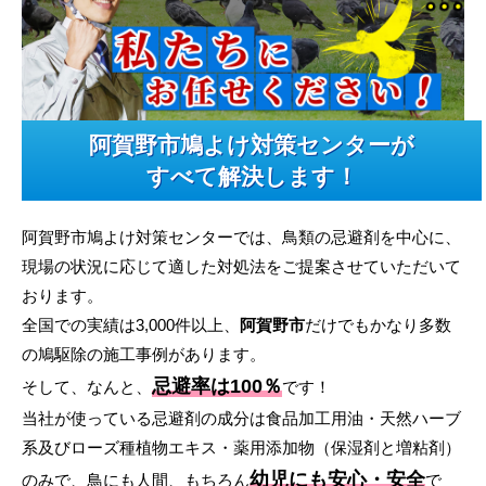
阿賀野市鳩よけ対策センターが
すべて解決します！
阿賀野市鳩よけ対策センターでは、鳥類の忌避剤を中心に、
現場の状況に応じて適した対処法をご提案させていただいて
おります。
全国での実績は3,000件以上、
阿賀野市
だけでもかなり多数
の鳩駆除の施工事例があります。
忌避率は100％
そして、なんと、
です！
当社が使っている忌避剤の成分は食品加工用油・天然ハーブ
系及びローズ種植物エキス・薬用添加物（保湿剤と増粘剤）
幼児にも安心・安全
のみで、鳥にも人間、もちろん
で