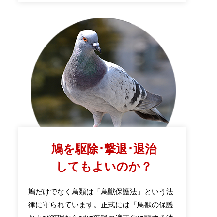
鳩を駆除･撃退･退治
してもよいのか？
鳩だけでなく鳥類は「鳥獣保護法」という法
律に守られています。正式には「鳥獣の保護