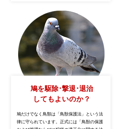
鳩を駆除･撃退･退治
してもよいのか？
鳩だけでなく鳥類は「鳥獣保護法」という法
律に守られています。正式には「鳥獣の保護