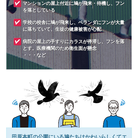
マンションの屋上付近に鳩が飛来・待機し、フン
を落としている
学校の校舎に鳩が飛来し、ベランダにフンが大量
に落ちていて、生徒の健康被害が心配
病院の屋上の手すりにカラスが停滞し、フンを落
とす。医療機関のため衛生面が懸念
・・・など
田原本町
の公園にいる鳩たちはかわいらしくてエ