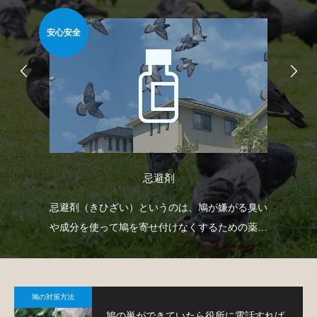
安心安全
難易
忌避剤
どを
忌避剤（きひざい）というのは、鳩が嫌がる臭い
ゴ
で
や成分を使って鳩を寄せ付けなくするための薬剤
ネ
で、様々なタイプのものがあります。
策
鳩の対策方法
鳩の巣ができていたら役所に電話すれば