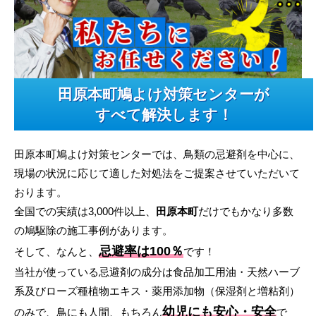
田原本町鳩よけ対策センターが
すべて解決します！
田原本町鳩よけ対策センターでは、鳥類の忌避剤を中心に、
現場の状況に応じて適した対処法をご提案させていただいて
おります。
全国での実績は3,000件以上、
田原本町
だけでもかなり多数
の鳩駆除の施工事例があります。
忌避率は100％
そして、なんと、
です！
当社が使っている忌避剤の成分は食品加工用油・天然ハーブ
系及びローズ種植物エキス・薬用添加物（保湿剤と増粘剤）
幼児にも安心・安全
のみで、鳥にも人間、もちろん
で