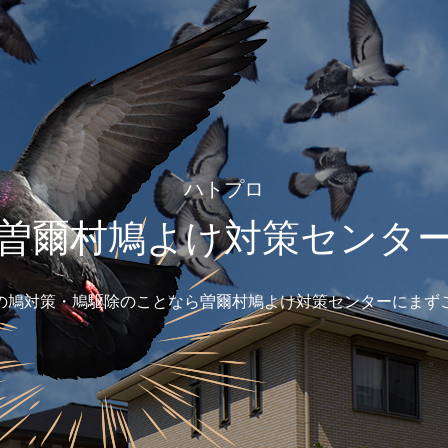
ハトプロ
曽爾村鳩よけ対策センタ
の鳩対策・鳩駆除のことなら曽爾村鳩よけ対策センターにまず