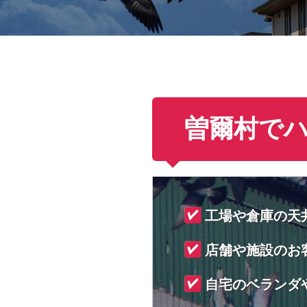
曽爾村で
工場や倉庫の天
店舗や施設のお
自宅のベランダ