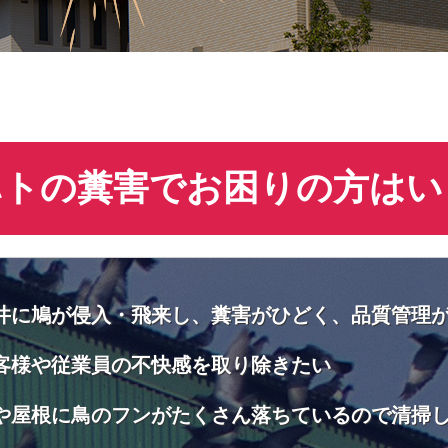
ハトの糞害でお困りの方はい
井に鳩が侵入・飛来し、糞害がひどく、品質管理
客様や従業員の不快感を取り除きたい
や屋根に鳥のフンがたくさん落ちているので清掃