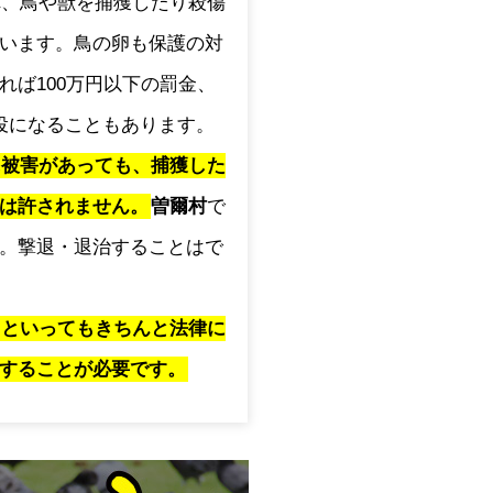
され、鳥や獣を捕獲したり殺傷
います。鳥の卵も保護の対
れば100万円以下の罰金、
役になることもあります。
に被害があっても、捕獲した
は許されません。
曽爾村
で
。撃退・退治することはで
」といってもきちんと法律に
することが必要です。