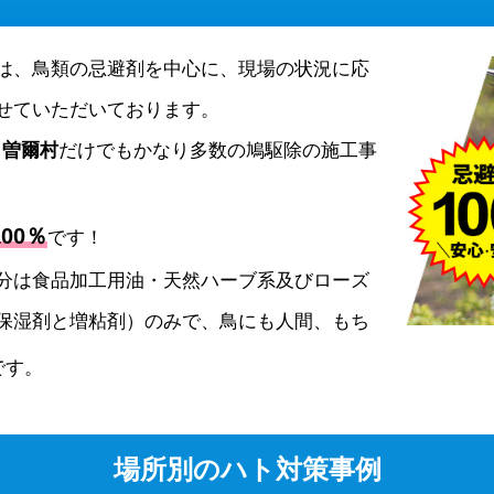
は、鳥類の忌避剤を中心に、現場の状況に応
せていただいております。
、
曽爾村
だけでもかなり多数の鳩駆除の施工事
00％
です！
分は食品加工用油・天然ハーブ系及びローズ
保湿剤と増粘剤）のみで、鳥にも人間、もち
です。
場所別のハト対策事例