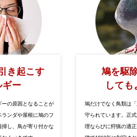
引き起こす
鳩を駆除
ルギー
しても
ギーの原因となることが
鳩だけでなく鳥類は「
ベランダや屋根に鳩のフ
守られています。正式
清掃し、鳥が寄り付かな
理ならびに狩猟の適正