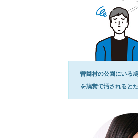
曽爾村
の公園にいる
を鳩糞で汚されると