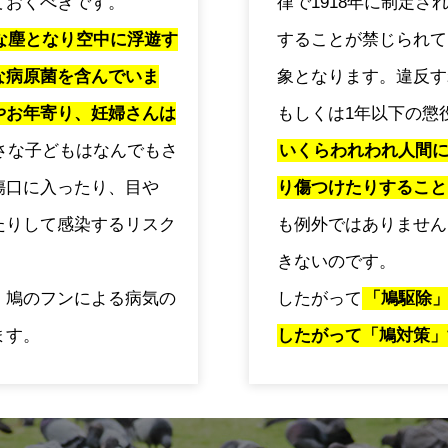
ておくべきです。
律で1918年に制定
な塵となり空中に浮遊す
することが禁じられて
な病原菌を含んでいま
象となります。違反す
やお年寄り、妊婦さんは
もしくは1年以下の懲
さな子どもはなんでもさ
いくらわれわれ人間
傷口に入ったり、目や
り傷つけたりすること
たりして感染するリスク
も例外ではありません
きないのです。
、鳩のフンによる病気の
したがって
「鳩駆除
ます。
したがって「鳩対策」