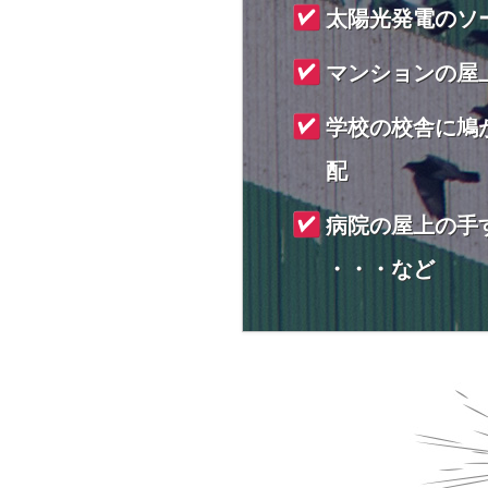
太陽光発電のソ
マンションの屋
学校の校舎に鳩
配
病院の屋上の手
・・・など