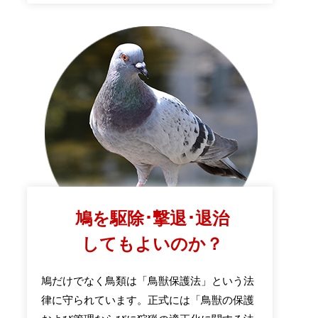
鳩を駆除･撃退･退治
してもよいのか？
鳩だけでなく鳥類は「鳥獣保護法」という法
律に守られています。正式には「鳥獣の保護