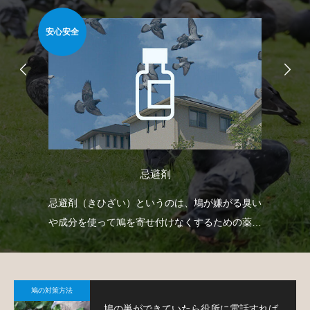
安心安全
難易
忌避剤
て鳩
忌避剤（きひざい）というのは、鳩が嫌がる臭い
ゴ
や成分を使って鳩を寄せ付けなくするための薬剤
ネ
で、様々なタイプのものがあります。
策
鳩の対策方法
鳩の巣ができていたら役所に電話すれば