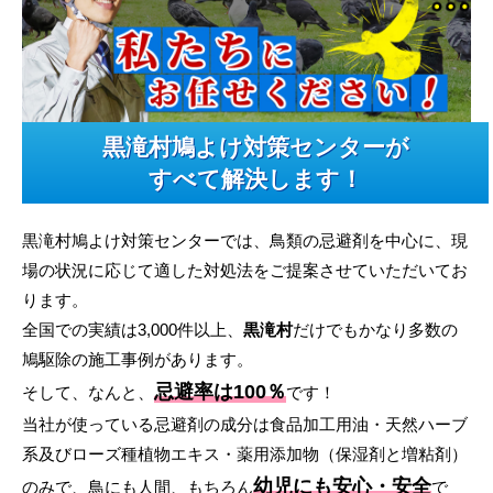
黒滝村鳩よけ対策センターが
すべて解決します！
黒滝村鳩よけ対策センターでは、鳥類の忌避剤を中心に、現
場の状況に応じて適した対処法をご提案させていただいてお
ります。
全国での実績は3,000件以上、
黒滝村
だけでもかなり多数の
鳩駆除の施工事例があります。
忌避率は100％
そして、なんと、
です！
当社が使っている忌避剤の成分は食品加工用油・天然ハーブ
系及びローズ種植物エキス・薬用添加物（保湿剤と増粘剤）
幼児にも安心・安全
のみで、鳥にも人間、もちろん
で