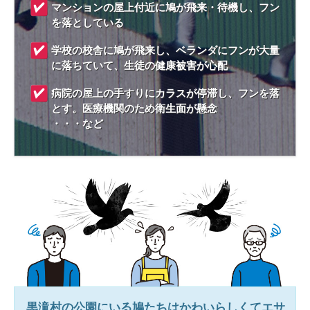
マンションの屋上付近に鳩が飛来・待機し、フン
を落としている
学校の校舎に鳩が飛来し、ベランダにフンが大量
に落ちていて、生徒の健康被害が心配
病院の屋上の手すりにカラスが停滞し、フンを落
とす。医療機関のため衛生面が懸念
・・・など
黒滝村
の公園にいる鳩たちはかわいらしくてエサ