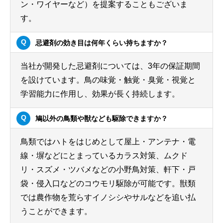
ン・ワイヤーなど）を提案することもございま
す。
忌避剤の効き目は何年くらい持ちますか？
当社が開発した忌避剤については、3年の保証期間
を設けています。鳥の味覚・触覚・臭覚・視覚と
学習能力に作用し、効果が長く持続します。
鳩以外の鳥類や獣なども駆除できますか？
鳥類ではハトをはじめとして屋上・アンテナ・電
線・塀などにとまっているカラス対策、ムクド
リ・スズメ・ツバメなどの小野鳥対策、軒下・戸
袋・侵入口などのコウモリ駆除が可能です。獣類
では農作物を荒らすイノシシやサルなどを追い払
うことができます。