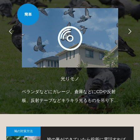
簡単
安心
光りモノ
防鳥
ベランダなどにガレージ、倉庫などにCDや反射
ベ
鳩対
板、反射テープなどキラキラ光るものを吊り下げ
渡
て、鳩を寄り付きにくくするという方法です。
す
鳩の対策方法
鳩の巣ができていたら役所に電話すれば