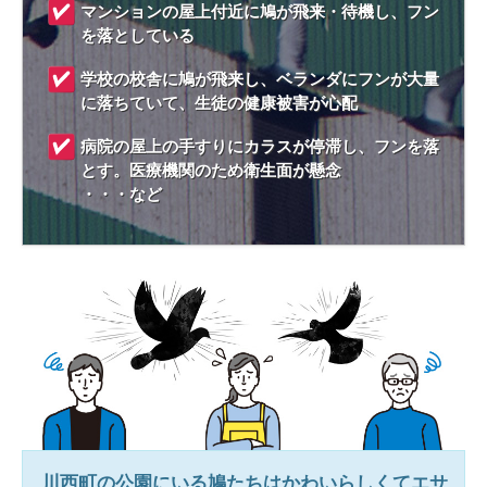
マンションの屋上付近に鳩が飛来・待機し、フン
を落としている
学校の校舎に鳩が飛来し、ベランダにフンが大量
に落ちていて、生徒の健康被害が心配
病院の屋上の手すりにカラスが停滞し、フンを落
とす。医療機関のため衛生面が懸念
・・・など
川西町
の公園にいる鳩たちはかわいらしくてエサ