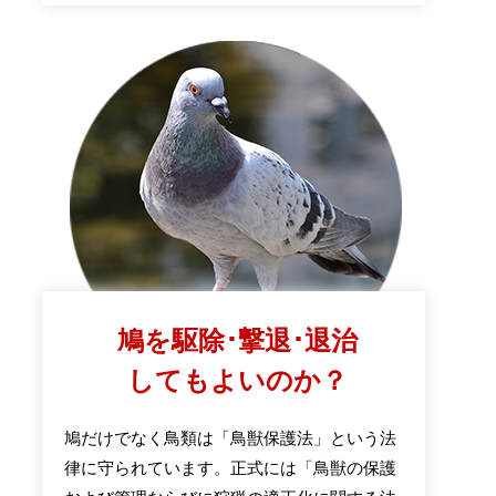
鳩を駆除･撃退･退治
してもよいのか？
鳩だけでなく鳥類は「鳥獣保護法」という法
律に守られています。正式には「鳥獣の保護