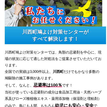
川西町鳩よけ対策センターが
すべて解決します！
川西町鳩よけ対策センターでは、鳥類の忌避剤を中心に、現
場の状況に応じて適した対処法をご提案させていただいてお
ります。
全国での実績は3,000件以上、
川西町
だけでもかなり多数の
鳩駆除の施工事例があります。
忌避率は100％
そして、なんと、
です！
当社が使っている忌避剤の成分は食品加工用油・天然ハーブ
系及びローズ種植物エキス・薬用添加物（保湿剤と増粘剤）
幼児にも安心・安全
のみで、鳥にも人間、もちろん
で