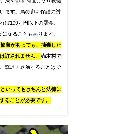
され、鳥や獣を捕獲したり殺傷
います。鳥の卵も保護の対
れば100万円以下の罰金、
役になることもあります。
に被害があっても、捕獲した
は許されません。
売木村
で
。撃退・退治することはで
」といってもきちんと法律に
することが必要です。