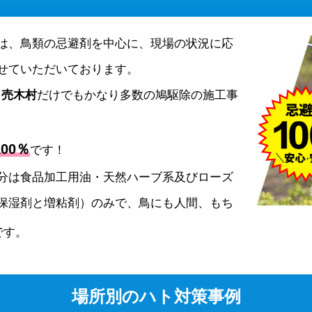
は、鳥類の忌避剤を中心に、現場の状況に応
せていただいております。
、
売木村
だけでもかなり多数の鳩駆除の施工事
00％
です！
分は食品加工用油・天然ハーブ系及びローズ
保湿剤と増粘剤）のみで、鳥にも人間、もち
です。
場所別のハト対策事例