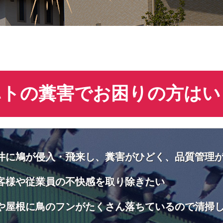
ハトの糞害でお困りの方はい
井に鳩が侵入・飛来し、糞害がひどく、品質管理
客様や従業員の不快感を取り除きたい
や屋根に鳥のフンがたくさん落ちているので清掃