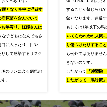
ておくべきです。
律で1918年に制定
な塵となり空中に浮遊す
することが禁じられて
な病原菌を含んでいま
象となります。違反す
やお年寄り、妊婦さんは
もしくは1年以下の懲
さな子どもはなんでもさ
いくらわれわれ人間
傷口に入ったり、目や
り傷つけたりすること
たりして感染するリスク
も例外ではありません
きないのです。
、鳩のフンによる病気の
したがって
「鳩駆除
ます。
したがって「鳩対策」