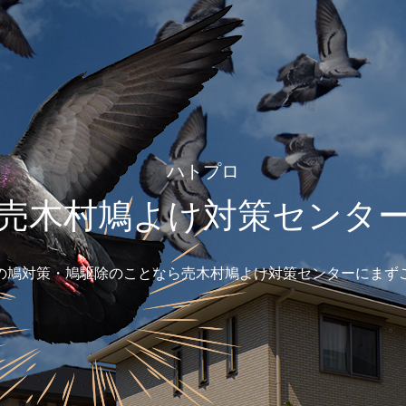
ハトプロ
売木村鳩よけ対策センタ
の鳩対策・鳩駆除のことなら売木村鳩よけ対策センターにまず