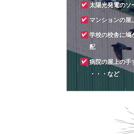
太陽光発電のソ
マンションの屋
学校の校舎に鳩
配
病院の屋上の手
・・・など