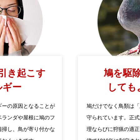
引き起こす
鳩を駆除
ルギー
しても
ギーの原因となることが
鳩だけでなく鳥類は「
ベランダや屋根に鳩のフ
守られています。正式
清掃し、鳥が寄り付かな
理ならびに狩猟の適正