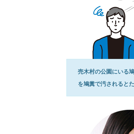
売木村
の公園にいる
を鳩糞で汚されると