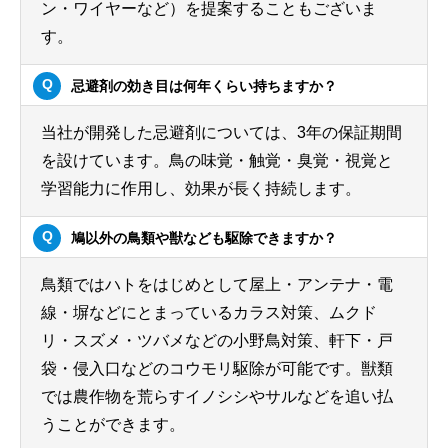
ン・ワイヤーなど）を提案することもございま
す。
忌避剤の効き目は何年くらい持ちますか？
当社が開発した忌避剤については、3年の保証期間
を設けています。鳥の味覚・触覚・臭覚・視覚と
学習能力に作用し、効果が長く持続します。
鳩以外の鳥類や獣なども駆除できますか？
鳥類ではハトをはじめとして屋上・アンテナ・電
線・塀などにとまっているカラス対策、ムクド
リ・スズメ・ツバメなどの小野鳥対策、軒下・戸
袋・侵入口などのコウモリ駆除が可能です。獣類
では農作物を荒らすイノシシやサルなどを追い払
うことができます。