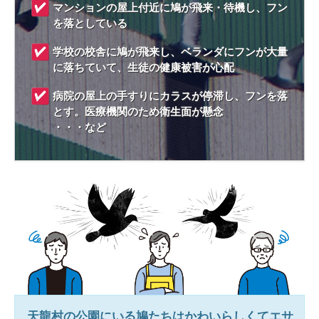
マンションの屋上付近に鳩が飛来・待機し、フン
を落としている
学校の校舎に鳩が飛来し、ベランダにフンが大量
に落ちていて、生徒の健康被害が心配
病院の屋上の手すりにカラスが停滞し、フンを落
とす。医療機関のため衛生面が懸念
・・・など
天龍村
の公園にいる鳩たちはかわいらしくてエサ