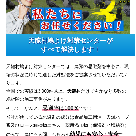
天龍村鳩よけ対策センターが
すべて解決します！
天龍村鳩よけ対策センターでは、鳥類の忌避剤を中心に、現
場の状況に応じて適した対処法をご提案させていただいてお
ります。
全国での実績は3,000件以上、
天龍村
だけでもかなり多数の
鳩駆除の施工事例があります。
忌避率は100％
そして、なんと、
です！
当社が使っている忌避剤の成分は食品加工用油・天然ハーブ
系及びローズ種植物エキス・薬用添加物（保湿剤と増粘剤）
幼児にも安心・安全
のみで、鳥にも人間、もちろん
で