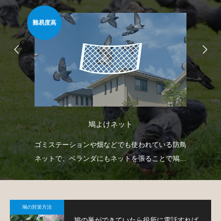
難易度高
安心
鳩よけネット
どを
ゴミステーションや畑などでも使われている防鳥
忌
で
ネットで、ベランダにもネットを張ることで鳩対
や
策が可能です。
で
鳩の対策方法
鳩の巣ができていたら役所に電話すれば