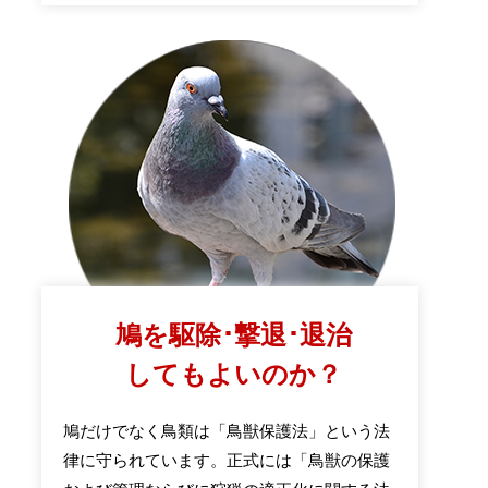
鳩を駆除･撃退･退治
してもよいのか？
鳩だけでなく鳥類は「鳥獣保護法」という法
律に守られています。正式には「鳥獣の保護