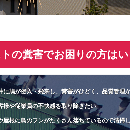
ハトの糞害でお困りの方はい
井に鳩が侵入・飛来し、糞害がひどく、品質管理
客様や従業員の不快感を取り除きたい
や屋根に鳥のフンがたくさん落ちているので清掃