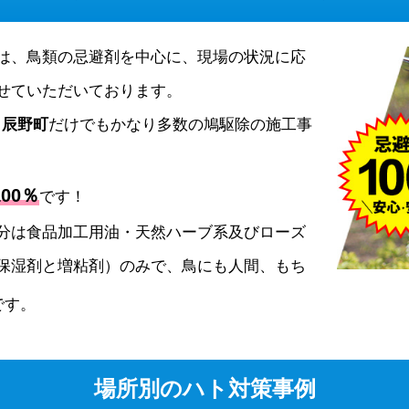
は、鳥類の忌避剤を中心に、現場の状況に応
せていただいております。
、
辰野町
だけでもかなり多数の鳩駆除の施工事
00％
です！
分は食品加工用油・天然ハーブ系及びローズ
保湿剤と増粘剤）のみで、鳥にも人間、もち
です。
場所別のハト対策事例