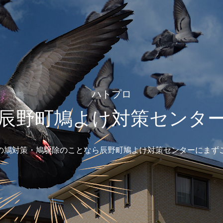
ハトプロ
辰野町鳩よけ対策センタ
の鳩対策・鳩駆除のことなら辰野町鳩よけ対策センターにまず