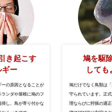
引き起こす
鳩を駆除
ルギー
しても
ギーの原因となることが
鳩だけでなく鳥類は「
ベランダや屋根に鳩のフ
守られています。正式
清掃し、鳥が寄り付かな
理ならびに狩猟の適正