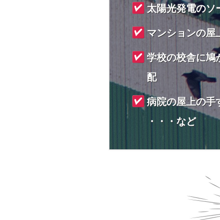
太陽光発電のソ
マンションの屋
学校の校舎に鳩
配
病院の屋上の手
・・・など