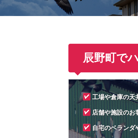
辰野町で
工場や倉庫の天
店舗や施設のお
自宅のベランダ