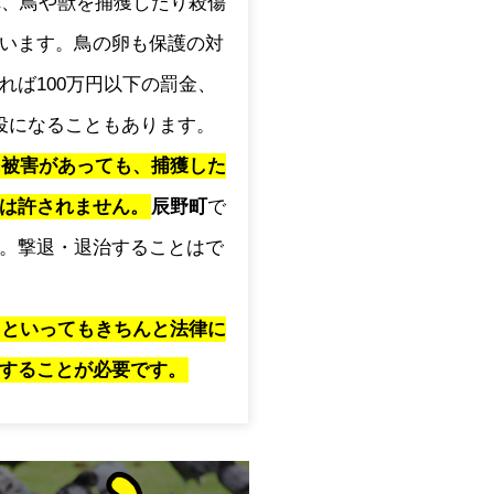
され、鳥や獣を捕獲したり殺傷
います。鳥の卵も保護の対
れば100万円以下の罰金、
役になることもあります。
に被害があっても、捕獲した
は許されません。
辰野町
で
。撃退・退治することはで
」といってもきちんと法律に
することが必要です。