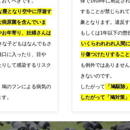
ておくべきです。
律で1918年に制定
な塵となり空中に浮遊す
することが禁じられて
な病原菌を含んでいま
象となります。違反す
やお年寄り、妊婦さんは
もしくは1年以下の懲
さな子どもはなんでもさ
いくらわれわれ人間
傷口に入ったり、目や
り傷つけたりすること
たりして感染するリスク
も例外ではありません
きないのです。
、鳩のフンによる病気の
したがって
「鳩駆除
ます。
したがって「鳩対策」