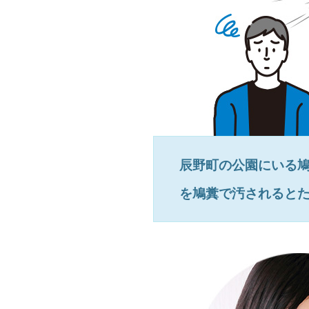
辰野町
の公園にいる
を鳩糞で汚されると