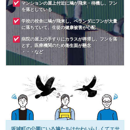
マンションの屋上付近に鳩が飛来・待機し、フン
を落としている
学校の校舎に鳩が飛来し、ベランダにフンが大量
に落ちていて、生徒の健康被害が心配
病院の屋上の手すりにカラスが停滞し、フンを落
とす。医療機関のため衛生面が懸念
・・・など
坂城町
の公園にいる鳩たちはかわいらしくてエサ