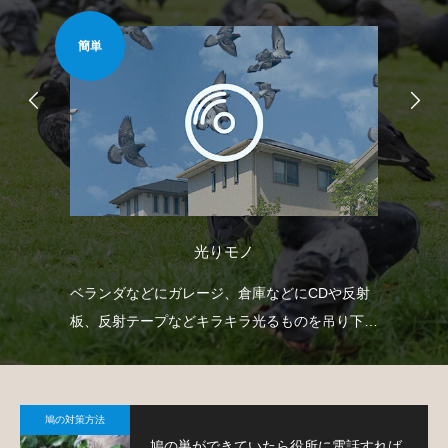
簡単
難易
光りモノ
自動
ベランダなどにガレージ、倉庫などにCDや反射
ゴ
せて
板、反射テープなどキラキラ光るものを吊り下げ
ネ
て、鳩を寄り付きにくくするという方法です。
策
鳩の対策方法
鳩の巣ができていたら役所に電話すれば