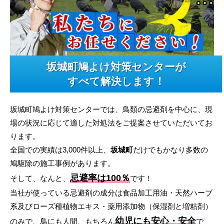
坂城町鳩よけ対策センターが
すべて解決します！
坂城町鳩よけ対策センターでは、鳥類の忌避剤を中心に、現
場の状況に応じて適した対処法をご提案させていただいてお
ります。
全国での実績は3,000件以上、
坂城町
だけでもかなり多数の
鳩駆除の施工事例があります。
忌避率は100％
そして、なんと、
です！
当社が使っている忌避剤の成分は食品加工用油・天然ハーブ
系及びローズ種植物エキス・薬用添加物（保湿剤と増粘剤）
幼児にも安心・安全
のみで、鳥にも人間、もちろん
で