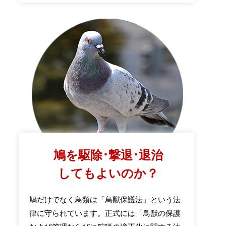
鳩を駆除･撃退･退治
してもよいのか？
鳩だけでなく鳥類は「鳥獣保護法」という法
律に守られています。正式には「鳥獣の保護