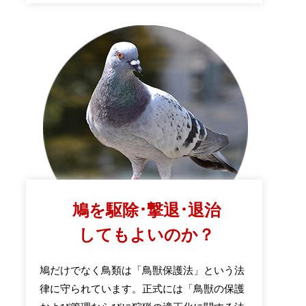
鳩を駆除･撃退･退治
してもよいのか？
鳩だけでなく鳥類は「鳥獣保護法」という法
律に守られています。正式には「鳥獣の保護