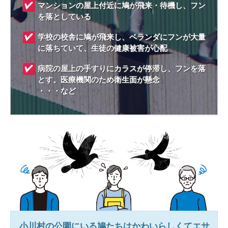
マンションの屋上付近に鳩が飛来・待機し、フン
を落としている
学校の校舎に鳩が飛来し、ベランダにフンが大量
に落ちていて、生徒の健康被害が心配
病院の屋上の手すりにカラスが停滞し、フンを落
とす。医療機関のため衛生面が懸念
・・・など
小川村
の公園にいる鳩たちはかわいらしくてエサ