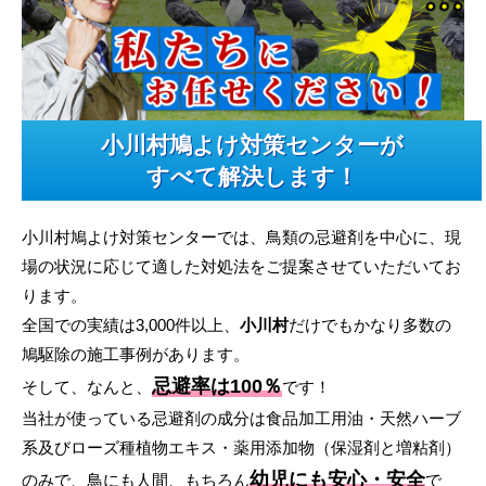
小川村鳩よけ対策センターが
すべて解決します！
小川村鳩よけ対策センターでは、鳥類の忌避剤を中心に、現
場の状況に応じて適した対処法をご提案させていただいてお
ります。
全国での実績は3,000件以上、
小川村
だけでもかなり多数の
鳩駆除の施工事例があります。
忌避率は100％
そして、なんと、
です！
当社が使っている忌避剤の成分は食品加工用油・天然ハーブ
系及びローズ種植物エキス・薬用添加物（保湿剤と増粘剤）
幼児にも安心・安全
のみで、鳥にも人間、もちろん
で