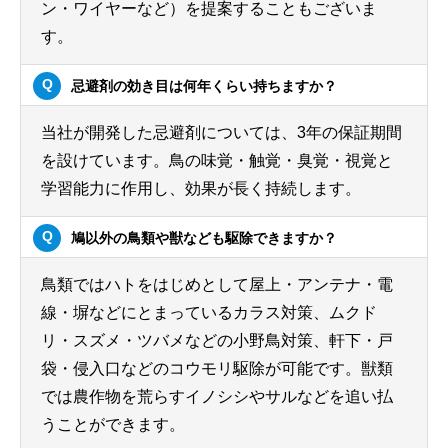
ン・ワイヤーなど）を提案することもございま
す。
忌避剤の効き目は何年くらい持ちますか？
当社が開発した忌避剤については、3年の保証期間
を設けています。鳥の味覚・触覚・臭覚・視覚と
学習能力に作用し、効果が長く持続します。
鳩以外の鳥類や獣なども駆除できますか？
鳥類ではハトをはじめとして屋上・アンテナ・電
線・塀などにとまっているカラス対策、ムクド
リ・スズメ・ツバメなどの小野鳥対策、軒下・戸
袋・侵入口などのコウモリ駆除が可能です。獣類
では農作物を荒らすイノシシやサルなどを追い払
うことができます。