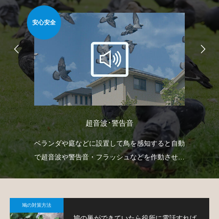
安心安全
安心
超音波･警告音
どを
ベランダや庭などに設置して鳥を感知すると自動
忌
で
で超音波や警告音・フラッシュなどを作動させて
や
鳩の侵入を防ぐという装置です。
で
鳩の対策方法
鳩の巣ができていたら役所に電話すれば