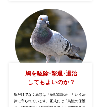
鳩を駆除･撃退･退治
してもよいのか？
鳩だけでなく鳥類は「鳥獣保護法」という法
律に守られています。正式には「鳥獣の保護