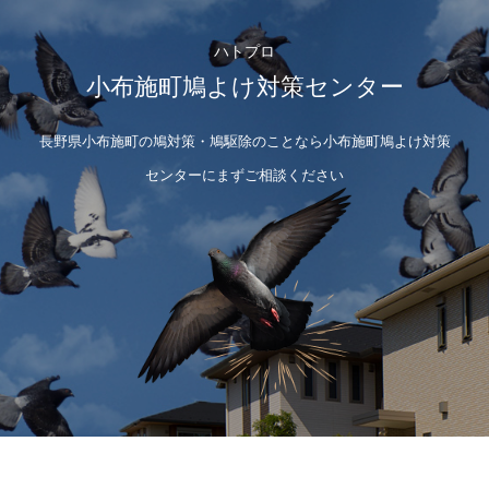
ハトプロ
小布施町鳩よけ対策センター
長野県小布施町の鳩対策・鳩駆除のことなら小布施町鳩よけ対策
センターにまずご相談ください