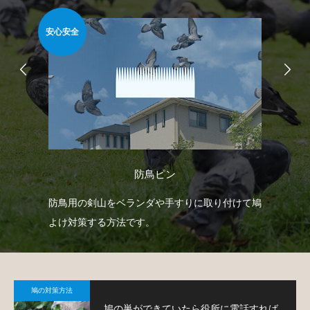
安心安全
安心
防鳥ピン
臭い
防鳥用の剣山をベランダや手すりに取り付けて鳩
ベ
薬剤
よけ対策する方法です。
で
鳩
鳩の対策方法
鳩の巣ができていたら役所に電話すれば