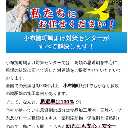
小布施町鳩よけ対策センターが
すべて解決します！
小布施町鳩よけ対策センターでは、鳥類の忌避剤を中心に、
現場の状況に応じて適した対処法をご提案させていただいて
おります。
全国での実績は3,000件以上、
小布施町
だけでもかなり多数
の鳩駆除の施工事例があります。
忌避率は100％
そして、なんと、
です！
当社が使っている忌避剤の成分は食品加工用油・天然ハーブ
系及びローズ種植物エキス・薬用添加物（保湿剤と増粘剤）
幼児にも安心・安全
のみで、鳥にも人間、もちろん
で