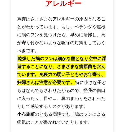
アレルギー
鳩糞はさまざまなアレルギーの原因となるこ
とがわかっています。もし、ベランダや屋根
に鳩のフンを見つけたら、早めに清掃し、鳥
が寄り付かないような駆除の対策をしておく
べきです。
乾燥した鳩のフンは細かな塵となり空中に浮
遊することになり、さまざまな病原菌を含ん
でいます。免疫力の弱い子どもやお年寄り、
妊婦さんは注意が必要です。
特に小さな子ど
もはなんでもさわりたがるので、怪我の傷口
に入ったり、目や口、鼻のまわりをさわった
りして感染するリスクがあります。
小布施町
のとある病院でも、鳩のフンによる
病気のことが書かれていたりします。