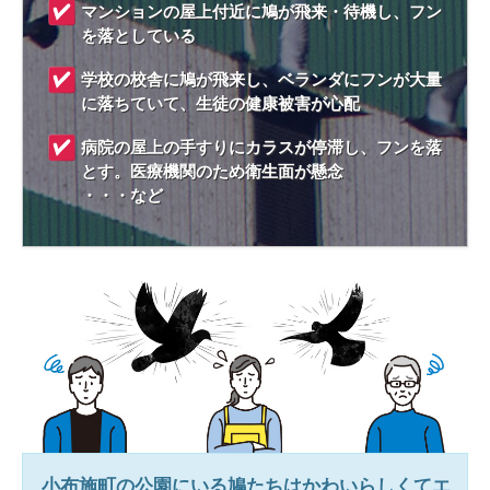
マンションの屋上付近に鳩が飛来・待機し、フン
を落としている
学校の校舎に鳩が飛来し、ベランダにフンが大量
に落ちていて、生徒の健康被害が心配
病院の屋上の手すりにカラスが停滞し、フンを落
とす。医療機関のため衛生面が懸念
・・・など
小布施町
の公園にいる鳩たちはかわいらしくてエ