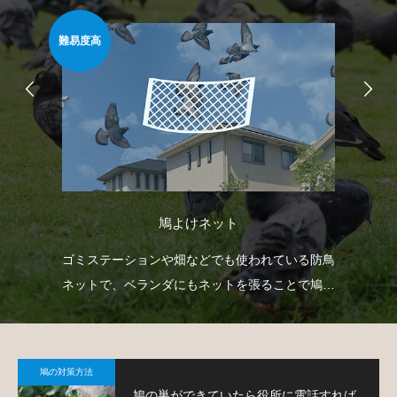
難易度高
安心
鳩よけネット
て鳩
ゴミステーションや畑などでも使われている防鳥
ベ
ネットで、ベランダにもネットを張ることで鳩対
渡
策が可能です。
す
鳩の対策方法
鳩の巣ができていたら役所に電話すれば