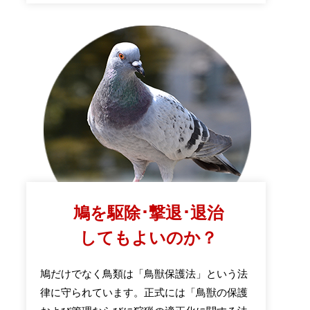
鳩を駆除･撃退･退治
してもよいのか？
鳩だけでなく鳥類は「鳥獣保護法」という法
律に守られています。正式には「鳥獣の保護