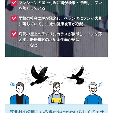
マンションの屋上付近に鳩が飛来・待機し、フン
を落としている
学校の校舎に鳩が飛来し、ベランダにフンが大量
に落ちていて、生徒の健康被害が心配
病院の屋上の手すりにカラスが停滞し、フンを落
とす。医療機関のため衛生面が懸念
・・・など
筑北村
の公園にいる鳩たちはかわいらしくてエサ