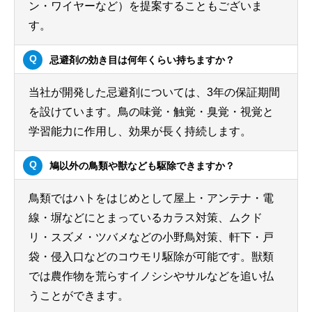
ン・ワイヤーなど）を提案することもございま
す。
忌避剤の効き目は何年くらい持ちますか？
当社が開発した忌避剤については、3年の保証期間
を設けています。鳥の味覚・触覚・臭覚・視覚と
学習能力に作用し、効果が長く持続します。
鳩以外の鳥類や獣なども駆除できますか？
鳥類ではハトをはじめとして屋上・アンテナ・電
線・塀などにとまっているカラス対策、ムクド
リ・スズメ・ツバメなどの小野鳥対策、軒下・戸
袋・侵入口などのコウモリ駆除が可能です。獣類
では農作物を荒らすイノシシやサルなどを追い払
うことができます。