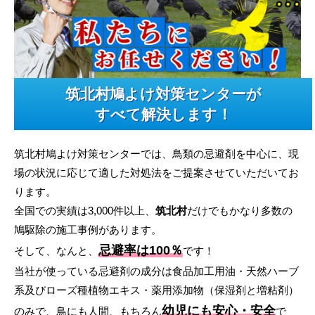
筑北村鳩よけ対策センターが
すべて解決します！
筑北村鳩よけ対策センターでは、鳥類の忌避剤を中心に、現
場の状況に応じて適した対処法をご提案させていただいてお
ります。
全国での実績は3,000件以上、
筑北村
だけでもかなり多数の
鳩駆除の施工事例があります。
忌避率は100％
そして、なんと、
です！
当社が使っている忌避剤の成分は食品加工用油・天然ハーブ
系及びローズ種植物エキス・薬用添加物（保湿剤と増粘剤）
幼児にも安心・安全
のみで、鳥にも人間、もちろん
で