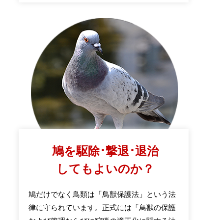
鳩を駆除･撃退･退治
してもよいのか？
鳩だけでなく鳥類は「鳥獣保護法」という法
律に守られています。正式には「鳥獣の保護