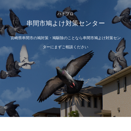
ハトプロ
串間市鳩よけ対策センター
宮崎県串間市の鳩対策・鳩駆除のことなら串間市鳩よけ対策セン
ターにまずご相談ください