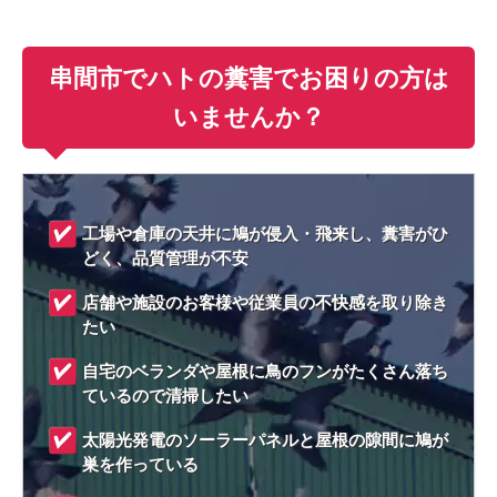
串間市でハトの糞害でお困りの方は
いませんか？
工場や倉庫の天井に鳩が侵入・飛来し、糞害がひ
どく、品質管理が不安
店舗や施設のお客様や従業員の不快感を取り除き
たい
自宅のベランダや屋根に鳥のフンがたくさん落ち
ているので清掃したい
太陽光発電のソーラーパネルと屋根の隙間に鳩が
巣を作っている