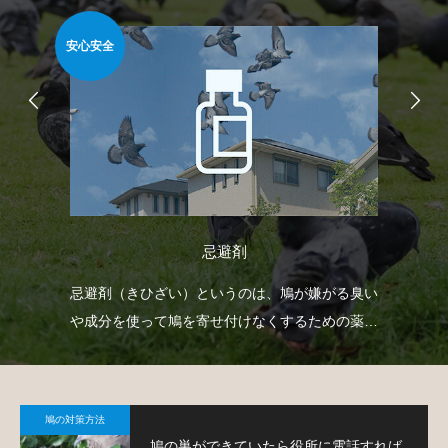
安心安全
安心
忌避剤
射
忌避剤（きひざい）というのは、鳩が嫌がる臭い
防
下げ
や成分を使って鳩を寄せ付けなくするための薬剤
よ
。
で、様々なタイプのものがあります。
鳩の対策方法
鳩の巣ができていたら役所に電話すれば