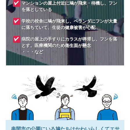
マンションの屋上付近に鳩が飛来・待機し、フン
を落としている
学校の校舎に鳩が飛来し、ベランダにフンが大量
に落ちていて、生徒の健康被害が心配
病院の屋上の手すりにカラスが停滞し、フンを落
とす。医療機関のため衛生面が懸念
・・・など
串間市
の公園にいる鳩たちはかわいらしくてエサ