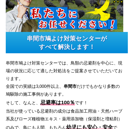
串間市鳩よけ対策センターが
すべて解決します！
串間市鳩よけ対策センターでは、鳥類の忌避剤を中心に、現
場の状況に応じて適した対処法をご提案させていただいてお
ります。
全国での実績は3,000件以上、
串間市
だけでもかなり多数の
鳩駆除の施工事例があります。
忌避率は100％
そして、なんと、
です！
当社が使っている忌避剤の成分は食品加工用油・天然ハーブ
系及びローズ種植物エキス・薬用添加物（保湿剤と増粘剤）
幼児にも安心・安全
のみで、鳥にも人間、もちろん
で