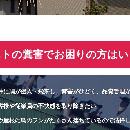
ハトの糞害でお困りの方はい
井に鳩が侵入・飛来し、糞害がひどく、品質管理
客様や従業員の不快感を取り除きたい
や屋根に鳥のフンがたくさん落ちているので清掃