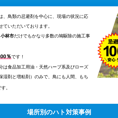
は、鳥類の忌避剤を中心に、現場の状況に応
せていただいております。
、
小林市
だけでもかなり多数の鳩駆除の施工事
00％
です！
分は食品加工用油・天然ハーブ系及びローズ
保湿剤と増粘剤）のみで、鳥にも人間、もち
です。
場所別のハト対策事例