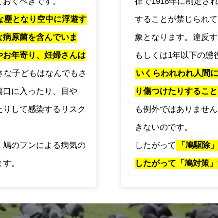
ておくべきです。
律で1918年に制定
な塵となり空中に浮遊す
することが禁じられて
な病原菌を含んでいま
象となります。違反す
やお年寄り、妊婦さんは
もしくは1年以下の懲
さな子どもはなんでもさ
いくらわれわれ人間
傷口に入ったり、目や
り傷つけたりすること
たりして感染するリスク
も例外ではありません
きないのです。
、鳩のフンによる病気の
したがって
「鳩駆除
ます。
したがって「鳩対策」