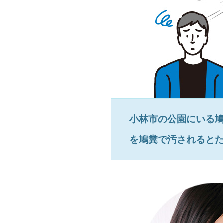
小林市
の公園にいる
を鳩糞で汚されると