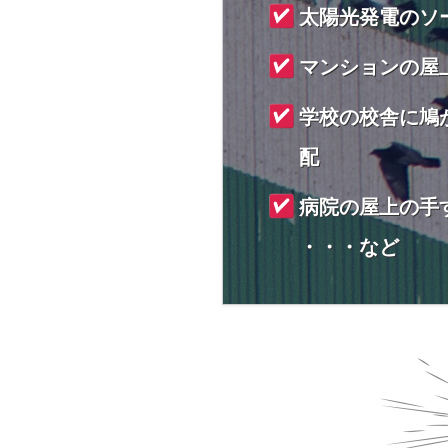
太陽光発電のソ
マンションの屋
学校の校舎に鳩
配
病院の屋上の手
・・・など