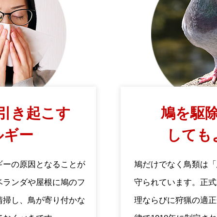
引き起こす
鳩を駆除
ルギー
しても
ギーの原因となることが
鳩だけでなく鳥類は「
ベランダや屋根に鳩のフ
守られています。正式
清掃し、鳥が寄り付かな
理ならびに狩猟の適正