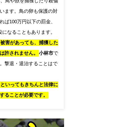
され、鳥や獣を捕獲したり殺傷
います。鳥の卵も保護の対
れば100万円以下の罰金、
役になることもあります。
に被害があっても、捕獲した
は許されません。
小林市
で
。撃退・退治することはで
」といってもきちんと法律に
することが必要です。