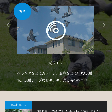
簡単
安心
光りモノ
どを
ベランダなどにガレージ、倉庫などにCDや反射
ベ
で
板、反射テープなどキラキラ光るものを吊り下げ
で
て、鳩を寄り付きにくくするという方法です。
鳩
鳩の対策方法
鳩の巣ができていたら役所に電話すれば