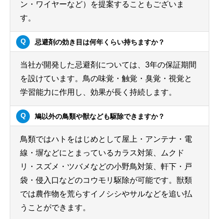
ン・ワイヤーなど）を提案することもございま
す。
忌避剤の効き目は何年くらい持ちますか？
当社が開発した忌避剤については、3年の保証期間
を設けています。鳥の味覚・触覚・臭覚・視覚と
学習能力に作用し、効果が長く持続します。
鳩以外の鳥類や獣なども駆除できますか？
鳥類ではハトをはじめとして屋上・アンテナ・電
線・塀などにとまっているカラス対策、ムクド
リ・スズメ・ツバメなどの小野鳥対策、軒下・戸
袋・侵入口などのコウモリ駆除が可能です。獣類
では農作物を荒らすイノシシやサルなどを追い払
うことができます。