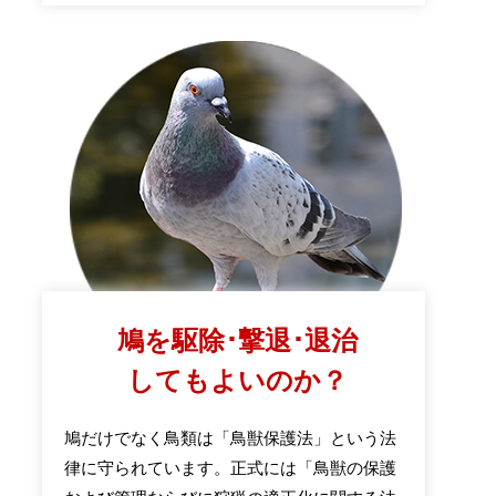
鳩を駆除･撃退･退治
してもよいのか？
鳩だけでなく鳥類は「鳥獣保護法」という法
律に守られています。正式には「鳥獣の保護