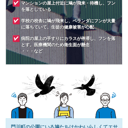
マンションの屋上付近に鳩が飛来・待機し、フン
を落としている
学校の校舎に鳩が飛来し、ベランダにフンが大量
に落ちていて、生徒の健康被害が心配
病院の屋上の手すりにカラスが停滞し、フンを落
とす。医療機関のため衛生面が懸念
・・・など
門川町
の公園にいる鳩たちはかわいらしくてエサ