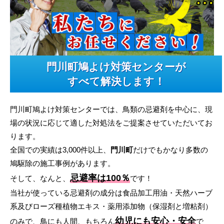
門川町鳩よけ対策センターが
すべて解決します！
門川町鳩よけ対策センターでは、鳥類の忌避剤を中心に、現
場の状況に応じて適した対処法をご提案させていただいてお
ります。
全国での実績は3,000件以上、
門川町
だけでもかなり多数の
鳩駆除の施工事例があります。
忌避率は100％
そして、なんと、
です！
当社が使っている忌避剤の成分は食品加工用油・天然ハーブ
系及びローズ種植物エキス・薬用添加物（保湿剤と増粘剤）
幼児にも安心・安全
のみで、鳥にも人間、もちろん
で