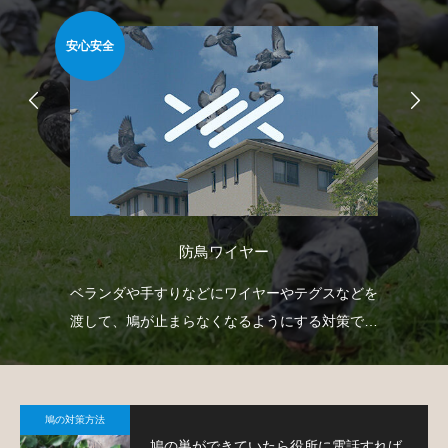
安心安全
難易
防鳥ワイヤー
射
ベランダや手すりなどにワイヤーやテグスなどを
ゴ
下げ
渡して、鳩が止まらなくなるようにする対策で
ネ
。
す。
策
鳩の対策方法
鳩の巣ができていたら役所に電話すれば