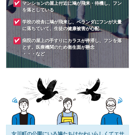
マンションの屋上付近に鳩が飛来・待機し、フン
を落としている
学校の校舎に鳩が飛来し、ベランダにフンが大量
に落ちていて、生徒の健康被害が心配
病院の屋上の手すりにカラスが停滞し、フンを落
とす。医療機関のため衛生面が懸念
・・・など
女川町
の公園にいる鳩たちはかわいらしくてエサ