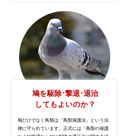
鳩を駆除･撃退･退治
してもよいのか？
鳩だけでなく鳥類は「鳥獣保護法」という法
律に守られています。正式には「鳥獣の保護