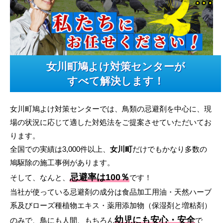
女川町鳩よけ対策センターが
すべて解決します！
女川町鳩よけ対策センターでは、鳥類の忌避剤を中心に、現
場の状況に応じて適した対処法をご提案させていただいてお
ります。
全国での実績は3,000件以上、
女川町
だけでもかなり多数の
鳩駆除の施工事例があります。
忌避率は100％
そして、なんと、
です！
当社が使っている忌避剤の成分は食品加工用油・天然ハーブ
系及びローズ種植物エキス・薬用添加物（保湿剤と増粘剤）
幼児にも安心・安全
のみで、鳥にも人間、もちろん
で