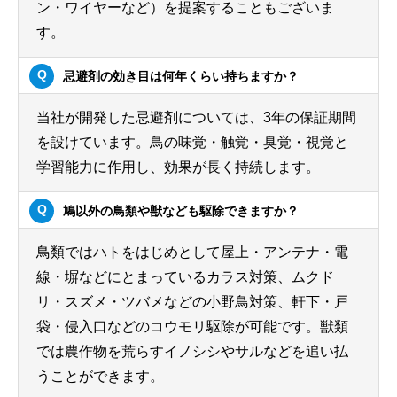
ン・ワイヤーなど）を提案することもございま
す。
忌避剤の効き目は何年くらい持ちますか？
当社が開発した忌避剤については、3年の保証期間
を設けています。鳥の味覚・触覚・臭覚・視覚と
学習能力に作用し、効果が長く持続します。
鳩以外の鳥類や獣なども駆除できますか？
鳥類ではハトをはじめとして屋上・アンテナ・電
線・塀などにとまっているカラス対策、ムクド
リ・スズメ・ツバメなどの小野鳥対策、軒下・戸
袋・侵入口などのコウモリ駆除が可能です。獣類
では農作物を荒らすイノシシやサルなどを追い払
うことができます。