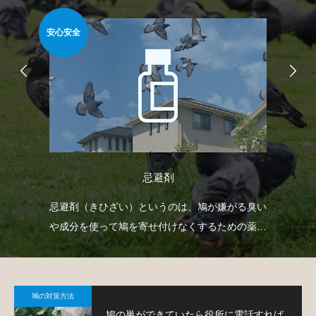
安心安全
安心
忌避剤
射
忌避剤（きひざい）というのは、鳩が嫌がる臭い
ベ
下げ
や成分を使って鳩を寄せ付けなくするための薬剤
で
。
で、様々なタイプのものがあります。
鳩
鳩の対策方法
鳩の巣ができていたら役所に電話すれば