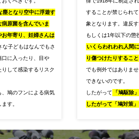
ておくべきです。
律で1918年に制定
な塵となり空中に浮遊す
することが禁じられて
な病原菌を含んでいま
象となります。違反す
やお年寄り、妊婦さんは
もしくは1年以下の懲
さな子どもはなんでもさ
いくらわれわれ人間
傷口に入ったり、目や
り傷つけたりすること
たりして感染するリスク
でも例外ではありませ
できないのです。
も、鳩のフンによる病気
したがって
「鳩駆除
します。
したがって「鳩対策」