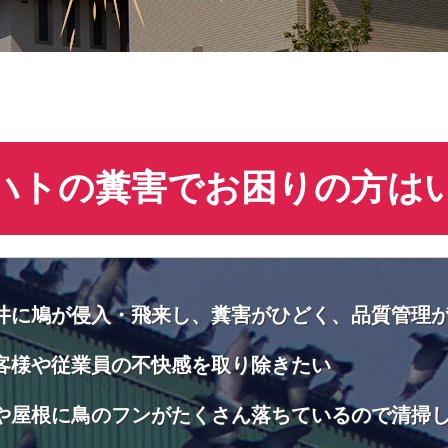
ハトの糞害でお困りの方は
井に鳩が侵入・飛来し、糞害がひどく、品質管理
客様や従業員の不快感を取り除きたい
や屋根に鳥のフンがたくさん落ちているので清掃