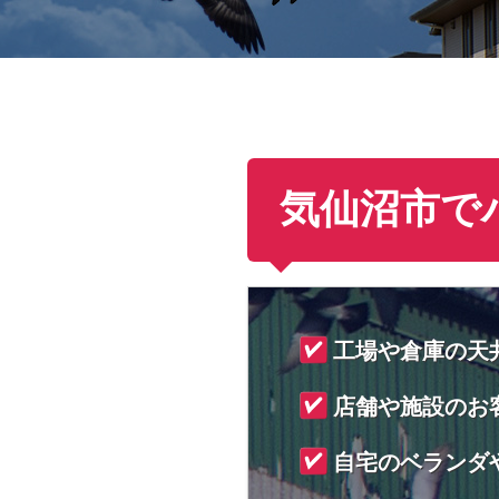
気仙沼市で
工場や倉庫の天
店舗や施設のお
自宅のベランダ