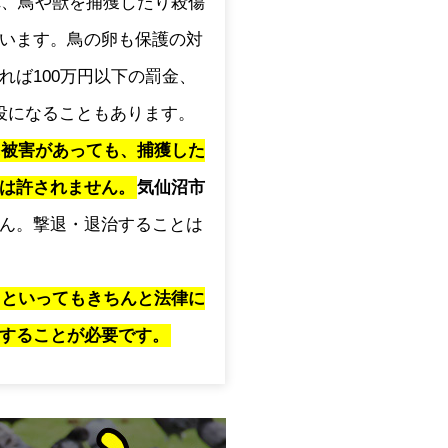
され、鳥や獣を捕獲したり殺傷
います。鳥の卵も保護の対
れば100万円以下の罰金、
役になることもあります。
に被害があっても、捕獲した
は許されません。
気仙沼市
ん。撃退・退治することは
」といってもきちんと法律に
することが必要です。