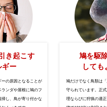
引き起こす
鳩を駆除
ルギー
しても
ギーの原因となることが
鳩だけでなく鳥類は「
ベランダや屋根に鳩のフ
守られています。正式
清掃し、鳥が寄り付かな
理ならびに狩猟の適正