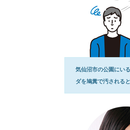
気仙沼市
の公園にい
ダを鳩糞で汚される