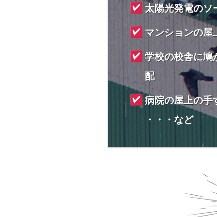
太陽光発電のソ
マンションの屋
学校の校舎に鳩
配
病院の屋上の手
・・・など