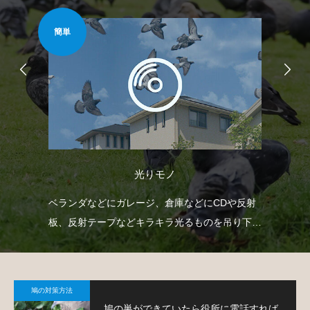
簡単
安心
光りモノ
防鳥
ベランダなどにガレージ、倉庫などにCDや反射
ベ
鳩対
板、反射テープなどキラキラ光るものを吊り下げ
渡
て、鳩を寄り付きにくくするという方法です。
す
鳩の対策方法
鳩の巣ができていたら役所に電話すれば