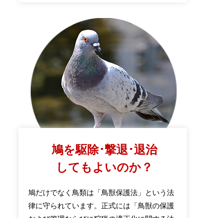
鳩を駆除･撃退･退治
してもよいのか？
鳩だけでなく鳥類は「鳥獣保護法」という法
律に守られています。正式には「鳥獣の保護