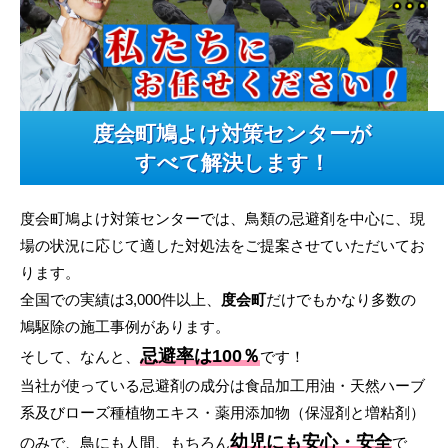
度会町鳩よけ対策センターが
すべて解決します！
度会町鳩よけ対策センターでは、鳥類の忌避剤を中心に、現
場の状況に応じて適した対処法をご提案させていただいてお
ります。
全国での実績は3,000件以上、
度会町
だけでもかなり多数の
鳩駆除の施工事例があります。
忌避率は100％
そして、なんと、
です！
当社が使っている忌避剤の成分は食品加工用油・天然ハーブ
系及びローズ種植物エキス・薬用添加物（保湿剤と増粘剤）
幼児にも安心・安全
のみで、鳥にも人間、もちろん
で