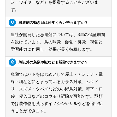
ン・ワイヤーなど）を提案することもございま
す。
忌避剤の効き目は何年くらい持ちますか？
当社が開発した忌避剤については、3年の保証期間
を設けています。鳥の味覚・触覚・臭覚・視覚と
学習能力に作用し、効果が長く持続します。
鳩以外の鳥類や獣なども駆除できますか？
鳥類ではハトをはじめとして屋上・アンテナ・電
線・塀などにとまっているカラス対策、ムクド
リ・スズメ・ツバメなどの小野鳥対策、軒下・戸
袋・侵入口などのコウモリ駆除が可能です。獣類
では農作物を荒らすイノシシやサルなどを追い払
うことができます。