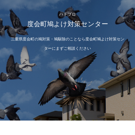
ハトプロ
度会町鳩よけ対策センター
三重県度会町の鳩対策・鳩駆除のことなら度会町鳩よけ対策セン
ターにまずご相談ください