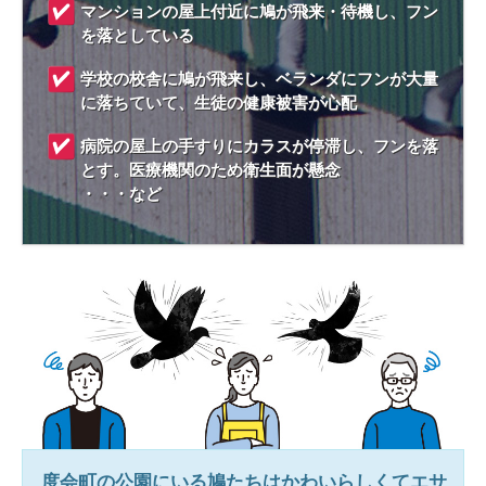
マンションの屋上付近に鳩が飛来・待機し、フン
を落としている
学校の校舎に鳩が飛来し、ベランダにフンが大量
に落ちていて、生徒の健康被害が心配
病院の屋上の手すりにカラスが停滞し、フンを落
とす。医療機関のため衛生面が懸念
・・・など
度会町
の公園にいる鳩たちはかわいらしくてエサ