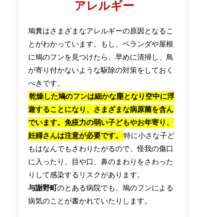
アレルギー
鳩糞はさまざまなアレルギーの原因となるこ
とがわかっています。もし、ベランダや屋根
に鳩のフンを見つけたら、早めに清掃し、鳥
が寄り付かないような駆除の対策をしておく
べきです。
乾燥した鳩のフンは細かな塵となり空中に浮
遊することになり、さまざまな病原菌を含ん
でいます。免疫力の弱い子どもやお年寄り、
妊婦さんは注意が必要です。
特に小さな子ど
もはなんでもさわりたがるので、怪我の傷口
に入ったり、目や口、鼻のまわりをさわった
りして感染するリスクがあります。
与謝野町
のとある病院でも、鳩のフンによる
病気のことが書かれていたりします。