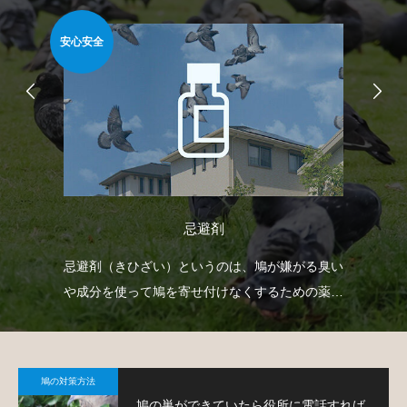
安心安全
安心
忌避剤
射
忌避剤（きひざい）というのは、鳩が嫌がる臭い
ベ
下げ
や成分を使って鳩を寄せ付けなくするための薬剤
で
。
で、様々なタイプのものがあります。
鳩
鳩の対策方法
鳩の巣ができていたら役所に電話すれば