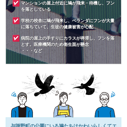
マンションの屋上付近に鳩が飛来・待機し、フン
を落としている
学校の校舎に鳩が飛来し、ベランダにフンが大量
に落ちていて、生徒の健康被害が心配
病院の屋上の手すりにカラスが停滞し、フンを落
とす。医療機関のため衛生面が懸念
・・・など
与謝野町
の公園にいる鳩たちはかわいらしくてエ