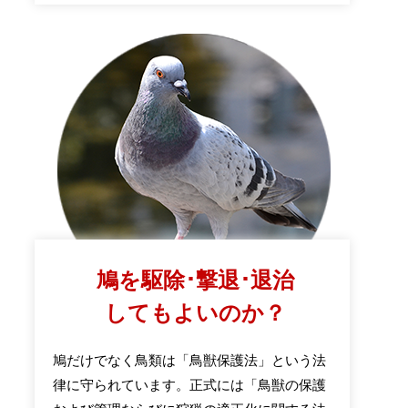
鳩を駆除･撃退･退治
してもよいのか？
鳩だけでなく鳥類は「鳥獣保護法」という法
律に守られています。正式には「鳥獣の保護