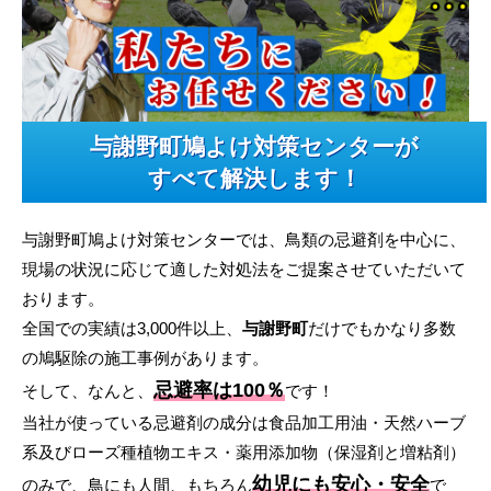
与謝野町鳩よけ対策センターが
すべて解決します！
与謝野町鳩よけ対策センターでは、鳥類の忌避剤を中心に、
現場の状況に応じて適した対処法をご提案させていただいて
おります。
全国での実績は3,000件以上、
与謝野町
だけでもかなり多数
の鳩駆除の施工事例があります。
忌避率は100％
そして、なんと、
です！
当社が使っている忌避剤の成分は食品加工用油・天然ハーブ
系及びローズ種植物エキス・薬用添加物（保湿剤と増粘剤）
幼児にも安心・安全
のみで、鳥にも人間、もちろん
で