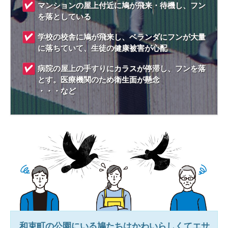
マンションの屋上付近に鳩が飛来・待機し、フン
を落としている
学校の校舎に鳩が飛来し、ベランダにフンが大量
に落ちていて、生徒の健康被害が心配
病院の屋上の手すりにカラスが停滞し、フンを落
とす。医療機関のため衛生面が懸念
・・・など
和束町
の公園にいる鳩たちはかわいらしくてエサ