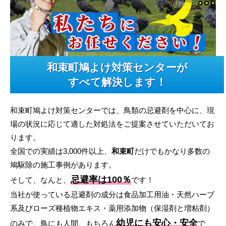
和束町鳩よけ対策センターが
すべて解決します！
和束町鳩よけ対策センターでは、鳥類の忌避剤を中心に、現
場の状況に応じて適した対処法をご提案させていただいてお
ります。
全国での実績は3,000件以上、
和束町
だけでもかなり多数の
鳩駆除の施工事例があります。
忌避率は100％
そして、なんと、
です！
当社が使っている忌避剤の成分は食品加工用油・天然ハーブ
系及びローズ種植物エキス・薬用添加物（保湿剤と増粘剤）
幼児にも安心・安全
のみで、鳥にも人間、もちろん
で