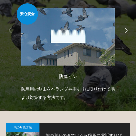
安心安全
簡
防鳥ピン
自動
防鳥用の剣山をベランダや手すりに取り付けて鳩
ベ
せて
よけ対策する方法です。
板
て
鳩の対策方法
鳩の巣ができていたら役所に電話すれば