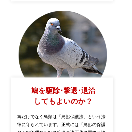
鳩を駆除･撃退･退治
してもよいのか？
鳩だけでなく鳥類は「鳥獣保護法」という法
律に守られています。正式には「鳥獣の保護