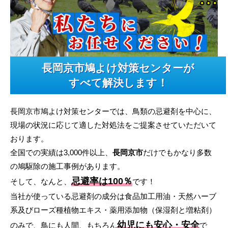
長岡京市鳩よけ対策センターが
すべて解決します！
長岡京市鳩よけ対策センターでは、鳥類の忌避剤を中心に、
現場の状況に応じて適した対処法をご提案させていただいて
おります。
全国での実績は3,000件以上、
長岡京市
だけでもかなり多数
の鳩駆除の施工事例があります。
忌避率は100％
そして、なんと、
です！
当社が使っている忌避剤の成分は食品加工用油・天然ハーブ
系及びローズ種植物エキス・薬用添加物（保湿剤と増粘剤）
幼児にも安心・安全
のみで、鳥にも人間、もちろん
で