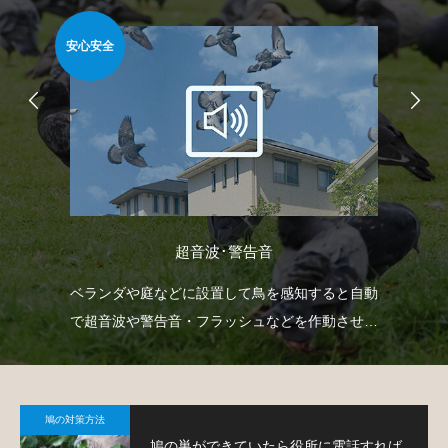
安心安全
難易
超音波･警告音
どを
ベランダや庭などに設置して鳥を感知すると自動
ゴ
で
で超音波や警告音・フラッシュなどを作動させて
ネ
鳩の侵入を防ぐという装置です。
策
鳩の対策方法
鳩の巣ができていたら役所に電話すれば