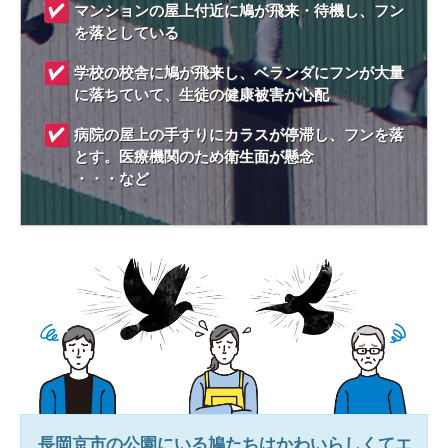
マンションの屋上付近に鳩が飛来・待機し、フン
を落としている
学校の校舎に鳩が飛来し、ベランダにフンが大量
に落ちていて、生徒の健康被害が心配
病院の屋上の手すりにカラスが停滞し、フンを落
とす。医療機関のため衛生面が懸念
・・・など
長岡京市
の公園にいる鳩たちはかわいらしくてエ