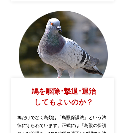
鳩を駆除･撃退･退治
してもよいのか？
鳩だけでなく鳥類は「鳥獣保護法」という法
律に守られています。正式には「鳥獣の保護