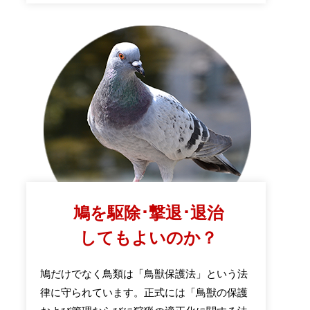
鳩を駆除･撃退･退治
してもよいのか？
鳩だけでなく鳥類は「鳥獣保護法」という法
律に守られています。正式には「鳥獣の保護