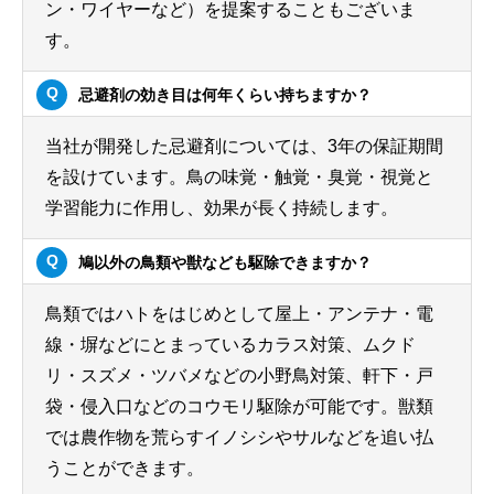
ン・ワイヤーなど）を提案することもございま
す。
忌避剤の効き目は何年くらい持ちますか？
当社が開発した忌避剤については、3年の保証期間
を設けています。鳥の味覚・触覚・臭覚・視覚と
学習能力に作用し、効果が長く持続します。
鳩以外の鳥類や獣なども駆除できますか？
鳥類ではハトをはじめとして屋上・アンテナ・電
線・塀などにとまっているカラス対策、ムクド
リ・スズメ・ツバメなどの小野鳥対策、軒下・戸
袋・侵入口などのコウモリ駆除が可能です。獣類
では農作物を荒らすイノシシやサルなどを追い払
うことができます。