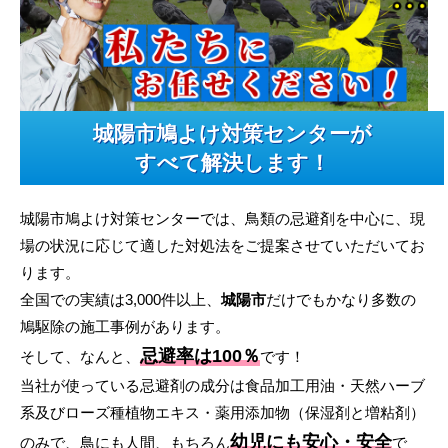
城陽市鳩よけ対策センターが
すべて解決します！
城陽市鳩よけ対策センターでは、鳥類の忌避剤を中心に、現
場の状況に応じて適した対処法をご提案させていただいてお
ります。
全国での実績は3,000件以上、
城陽市
だけでもかなり多数の
鳩駆除の施工事例があります。
忌避率は100％
そして、なんと、
です！
当社が使っている忌避剤の成分は食品加工用油・天然ハーブ
系及びローズ種植物エキス・薬用添加物（保湿剤と増粘剤）
幼児にも安心・安全
のみで、鳥にも人間、もちろん
で