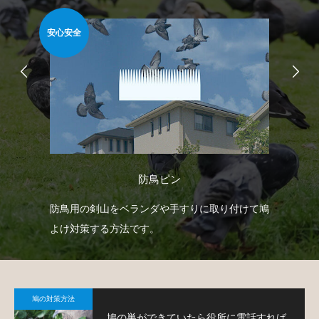
安心安全
安心
防鳥ピン
臭い
防鳥用の剣山をベランダや手すりに取り付けて鳩
ベ
薬剤
よけ対策する方法です。
渡
す
鳩の対策方法
鳩の巣ができていたら役所に電話すれば