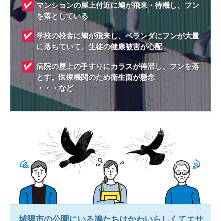
マンションの屋上付近に鳩が飛来・待機し、フン
を落としている
学校の校舎に鳩が飛来し、ベランダにフンが大量
に落ちていて、生徒の健康被害が心配
病院の屋上の手すりにカラスが停滞し、フンを落
とす。医療機関のため衛生面が懸念
・・・など
城陽市
の公園にいる鳩たちはかわいらしくてエサ