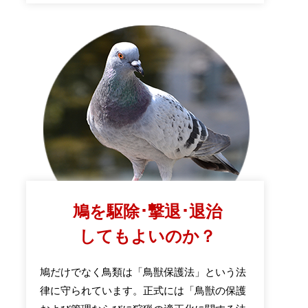
鳩を駆除･撃退･退治
してもよいのか？
鳩だけでなく鳥類は「鳥獣保護法」という法
律に守られています。正式には「鳥獣の保護