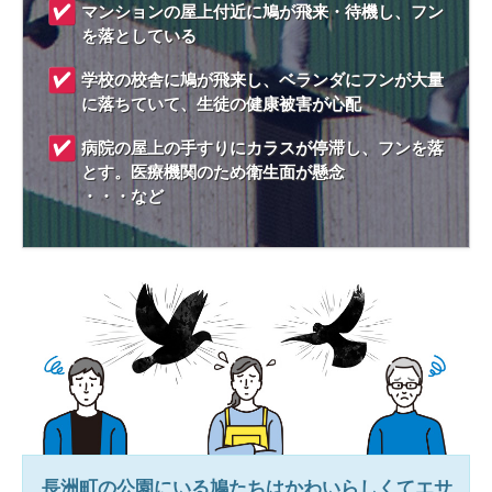
マンションの屋上付近に鳩が飛来・待機し、フン
を落としている
学校の校舎に鳩が飛来し、ベランダにフンが大量
に落ちていて、生徒の健康被害が心配
病院の屋上の手すりにカラスが停滞し、フンを落
とす。医療機関のため衛生面が懸念
・・・など
長洲町
の公園にいる鳩たちはかわいらしくてエサ