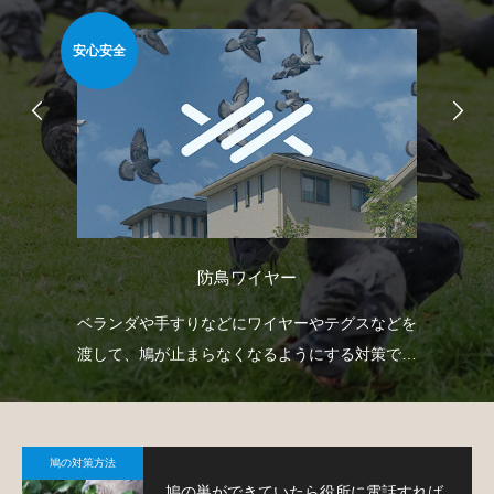
安心安全
難易
防鳥ワイヤー
射
ベランダや手すりなどにワイヤーやテグスなどを
ゴ
下げ
渡して、鳩が止まらなくなるようにする対策で
ネ
。
す。
策
鳩の対策方法
鳩の巣ができていたら役所に電話すれば