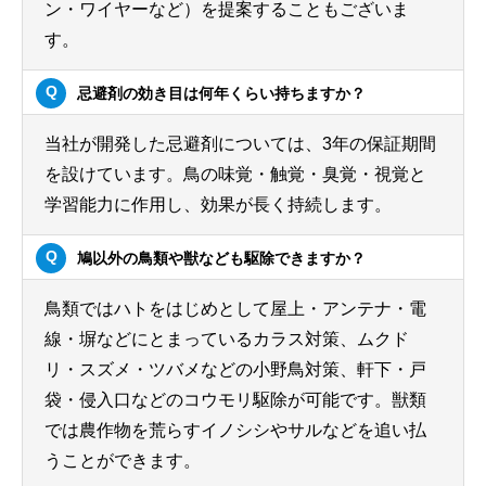
ン・ワイヤーなど）を提案することもございま
す。
忌避剤の効き目は何年くらい持ちますか？
当社が開発した忌避剤については、3年の保証期間
を設けています。鳥の味覚・触覚・臭覚・視覚と
学習能力に作用し、効果が長く持続します。
鳩以外の鳥類や獣なども駆除できますか？
鳥類ではハトをはじめとして屋上・アンテナ・電
線・塀などにとまっているカラス対策、ムクド
リ・スズメ・ツバメなどの小野鳥対策、軒下・戸
袋・侵入口などのコウモリ駆除が可能です。獣類
では農作物を荒らすイノシシやサルなどを追い払
うことができます。