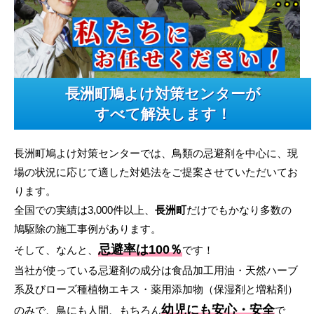
長洲町鳩よけ対策センターが
すべて解決します！
長洲町鳩よけ対策センターでは、鳥類の忌避剤を中心に、現
場の状況に応じて適した対処法をご提案させていただいてお
ります。
全国での実績は3,000件以上、
長洲町
だけでもかなり多数の
鳩駆除の施工事例があります。
忌避率は100％
そして、なんと、
です！
当社が使っている忌避剤の成分は食品加工用油・天然ハーブ
系及びローズ種植物エキス・薬用添加物（保湿剤と増粘剤）
幼児にも安心・安全
のみで、鳥にも人間、もちろん
で