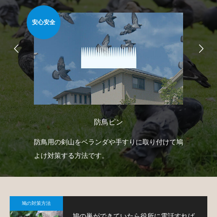
安心安全
安心
防鳥ピン
防鳥
防鳥用の剣山をベランダや手すりに取り付けて鳩
ベ
鳩対
よけ対策する方法です。
で
鳩
鳩の対策方法
鳩の巣ができていたら役所に電話すれば