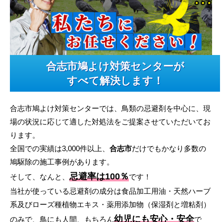
合志市鳩よけ対策センターが
すべて解決します！
合志市鳩よけ対策センターでは、鳥類の忌避剤を中心に、現
場の状況に応じて適した対処法をご提案させていただいてお
ります。
全国での実績は3,000件以上、
合志市
だけでもかなり多数の
鳩駆除の施工事例があります。
忌避率は100％
そして、なんと、
です！
当社が使っている忌避剤の成分は食品加工用油・天然ハーブ
系及びローズ種植物エキス・薬用添加物（保湿剤と増粘剤）
幼児にも安心・安全
のみで、鳥にも人間、もちろん
で