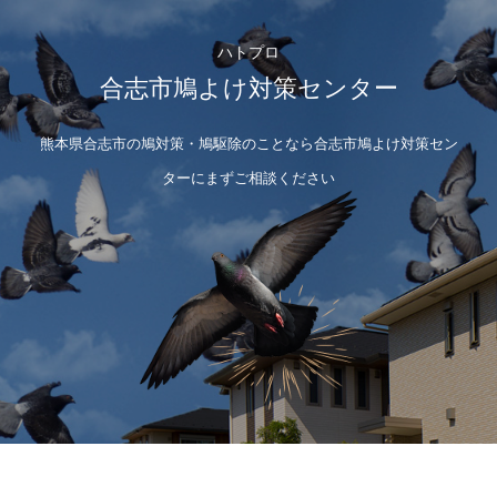
ハトプロ
合志市鳩よけ対策センター
熊本県合志市の鳩対策・鳩駆除のことなら合志市鳩よけ対策セン
ターにまずご相談ください