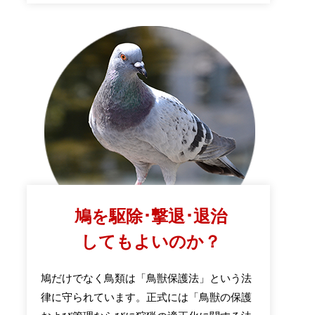
鳩を駆除･撃退･退治
してもよいのか？
鳩だけでなく鳥類は「鳥獣保護法」という法
律に守られています。正式には「鳥獣の保護