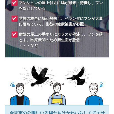
マンションの屋上付近に鳩が飛来・待機し、フン
を落としている
学校の校舎に鳩が飛来し、ベランダにフンが大量
に落ちていて、生徒の健康被害が心配
病院の屋上の手すりにカラスが停滞し、フンを落
とす。医療機関のため衛生面が懸念
・・・など
合志市
の公園にいる鳩たちはかわいらしくてエサ