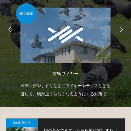
安心安全
難易
防鳥ワイヤー
自動
ベランダや手すりなどにワイヤーやテグスなどを
ゴ
せて
渡して、鳩が止まらなくなるようにする対策で
ネ
す。
策
鳩の対策方法
鳩の巣ができていたら役所に電話すれば