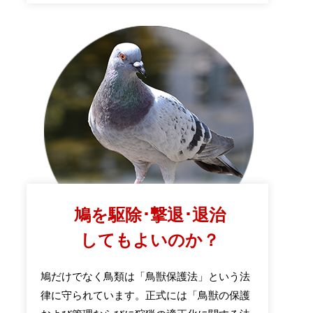
鳩を駆除･撃退･退治
してもよいのか？
鳩だけでなく鳥類は「鳥獣保護法」という法
律に守られています。正式には「鳥獣の保護