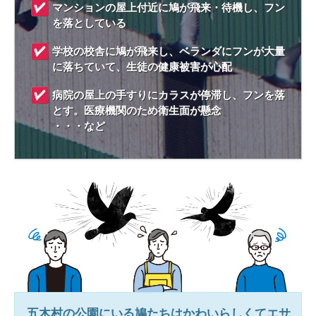
マンションの屋上付近に鳩が飛来・待機し、フン
を落としている
学校の校舎に鳩が飛来し、ベランダにフンが大量
に落ちていて、生徒の健康被害が心配
病院の屋上の手すりにカラスが停滞し、フンを落
とす。医療機関のため衛生面が懸念
・・・など
五木村
の公園にいる鳩たちはかわいらしくてエサ