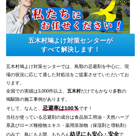
五木村鳩よけ対策センターが
すべて解決します！
五木村鳩よけ対策センターでは、鳥類の忌避剤を中心に、現
場の状況に応じて適した対処法をご提案させていただいてお
ります。
全国での実績は3,000件以上、
五木村
だけでもかなり多数の
鳩駆除の施工事例があります。
忌避率は100％
そして、なんと、
です！
当社が使っている忌避剤の成分は食品加工用油・天然ハーブ
系及びローズ種植物エキス・薬用添加物（保湿剤と増粘剤）
幼児にも安心・安全
のみで、鳥にも人間、もちろん
で