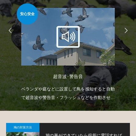
安心安全
安心
超音波･警告音
て鳩
ベランダや庭などに設置して鳥を感知すると自動
ベ
で超音波や警告音・フラッシュなどを作動させて
渡
鳩の侵入を防ぐという装置です。
す
鳩の対策方法
鳩の巣ができていたら役所に電話すれば