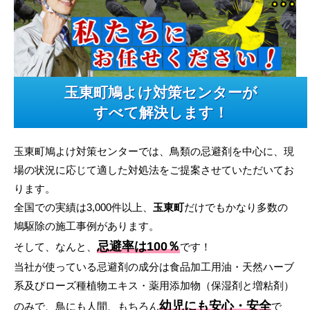
玉東町鳩よけ対策センターが
すべて解決します！
玉東町鳩よけ対策センターでは、鳥類の忌避剤を中心に、現
場の状況に応じて適した対処法をご提案させていただいてお
ります。
全国での実績は3,000件以上、
玉東町
だけでもかなり多数の
鳩駆除の施工事例があります。
忌避率は100％
そして、なんと、
です！
当社が使っている忌避剤の成分は食品加工用油・天然ハーブ
系及びローズ種植物エキス・薬用添加物（保湿剤と増粘剤）
幼児にも安心・安全
のみで、鳥にも人間、もちろん
で