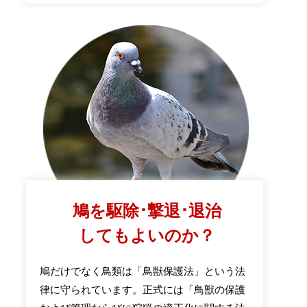
鳩を駆除･撃退･退治
してもよいのか？
鳩だけでなく鳥類は「鳥獣保護法」という法
律に守られています。正式には「鳥獣の保護