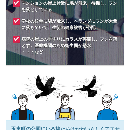
マンションの屋上付近に鳩が飛来・待機し、フン
を落としている
学校の校舎に鳩が飛来し、ベランダにフンが大量
に落ちていて、生徒の健康被害が心配
病院の屋上の手すりにカラスが停滞し、フンを落
とす。医療機関のため衛生面が懸念
・・・など
玉東町
の公園にいる鳩たちはかわいらしくてエサ