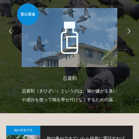
安心安全
難易
忌避剤
自動
忌避剤（きひざい）というのは、鳩が嫌がる臭い
ゴ
せて
や成分を使って鳩を寄せ付けなくするための薬剤
ネ
で、様々なタイプのものがあります。
策
鳩の対策方法
鳩の巣ができていたら役所に電話すれば