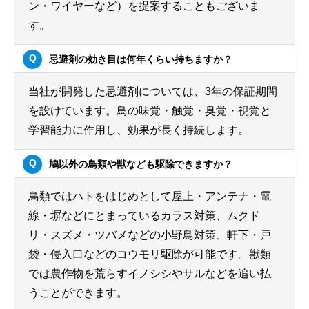
ン・ワイヤーなど）を提案することもございま
す。
忌避剤の効き目は何年くらい持ちますか？
当社が開発した忌避剤については、3年の保証期間
を設けています。鳥の味覚・触覚・臭覚・視覚と
学習能力に作用し、効果が長く持続します。
鳩以外の鳥類や獣なども駆除できますか？
鳥類ではハトをはじめとして屋上・アンテナ・電
線・塀などにとまっているカラス対策、ムクド
リ・スズメ・ツバメなどの小野鳥対策、軒下・戸
袋・侵入口などのコウモリ駆除が可能です。獣類
では農作物を荒らすイノシシやサルなどを追い払
うことができます。