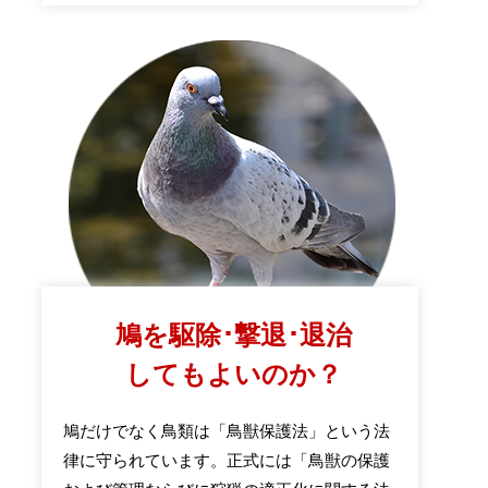
鳩を駆除･撃退･退治
してもよいのか？
鳩だけでなく鳥類は「鳥獣保護法」という法
律に守られています。正式には「鳥獣の保護