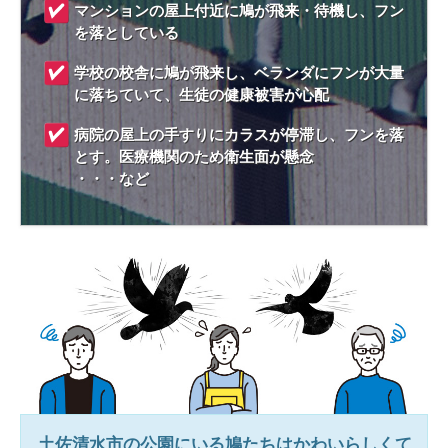
マンションの屋上付近に鳩が飛来・待機し、フン
を落としている
学校の校舎に鳩が飛来し、ベランダにフンが大量
に落ちていて、生徒の健康被害が心配
病院の屋上の手すりにカラスが停滞し、フンを落
とす。医療機関のため衛生面が懸念
・・・など
土佐清水市
の公園にいる鳩たちはかわいらしくて