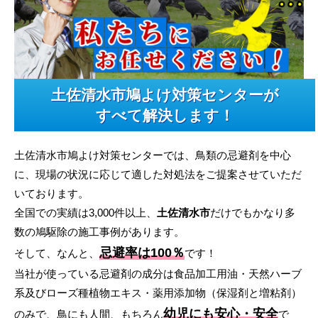
土佐清水市鳩よけ対策センターが
すべて解決します！
土佐清水市鳩よけ対策センターでは、鳥類の忌避剤を中心
に、現場の状況に応じて適した対処法をご提案させていただ
いております。
全国での実績は3,000件以上、
土佐清水市
だけでもかなり多
数の鳩駆除の施工事例があります。
忌避率は100％
そして、なんと、
です！
当社が使っている忌避剤の成分は食品加工用油・天然ハーブ
系及びローズ種植物エキス・薬用添加物（保湿剤と増粘剤）
幼児にも安心・安全
のみで、鳥にも人間、もちろん
で