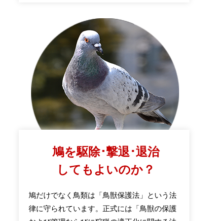
鳩を駆除･撃退･退治
してもよいのか？
鳩だけでなく鳥類は「鳥獣保護法」という法
律に守られています。正式には「鳥獣の保護