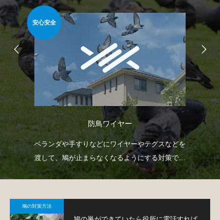
安心安全
簡
防鳥ワイヤー
臭い
ベランダや手すりなどにワイヤーやテグスなどを
ベ
薬剤
渡して、鳩が止まらなくなるようにする対策で
板
す。
て
鳩の対策方法
鳩の巣ができていたら役所に電話すれば