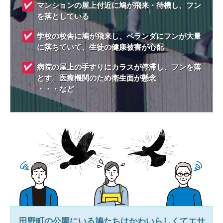
マンションの屋上付近に鳩が飛来・待機し、フン
を落としている
学校の校舎に鳩が飛来し、ベランダにフンが大量
に落ちていて、生徒の健康被害が心配
病院の屋上の手すりにカラスが停滞し、フンを落
とす。医療機関のため衛生面が懸念
・・・など
田野町
の公園にいる鳩たちはかわいらしくてエサ