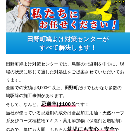
田野町鳩よけ対策センターが
すべて解決します！
田野町鳩よけ対策センターでは、鳥類の忌避剤を中心に、現
場の状況に応じて適した対処法をご提案させていただいてお
ります。
全国での実績は3,000件以上、
田野町
だけでもかなり多数の
鳩駆除の施工事例があります。
忌避率は100％
そして、なんと、
です！
当社が使っている忌避剤の成分は食品加工用油・天然ハーブ
系及びローズ種植物エキス・薬用添加物（保湿剤と増粘剤）
幼児にも安心・安全
のみで、鳥にも人間、もちろん
で