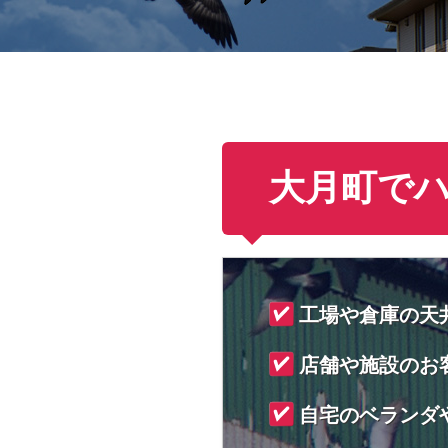
大月町で
工場や倉庫の天
店舗や施設のお
自宅のベランダ