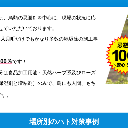
は、鳥類の忌避剤を中心に、現場の状況に応
せていただいております。
、
大月町
だけでもかなり多数の鳩駆除の施工事
00％
です！
分は食品加工用油・天然ハーブ系及びローズ
保湿剤と増粘剤）のみで、鳥にも人間、もち
です。
場所別のハト対策事例