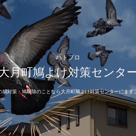
ハトプロ
大月町鳩よけ対策センタ
の鳩対策・鳩駆除のことなら大月町鳩よけ対策センターにまず