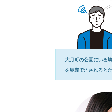
大月町
の公園にいる
を鳩糞で汚されると