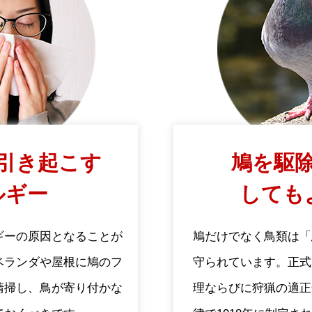
引き起こす
鳩を駆除
ルギー
しても
ギーの原因となることが
鳩だけでなく鳥類は「
ベランダや屋根に鳩のフ
守られています。正式
清掃し、鳥が寄り付かな
理ならびに狩猟の適正