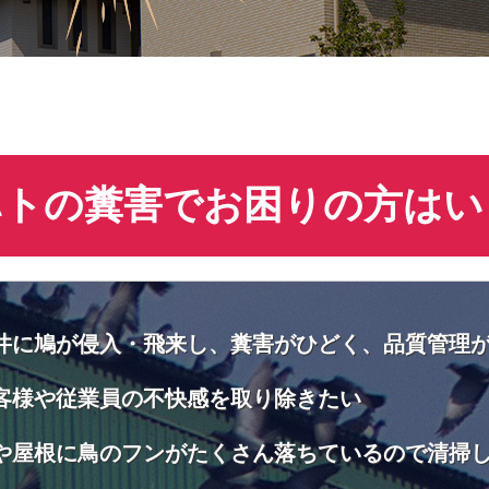
ハトの糞害でお困りの方はい
井に鳩が侵入・飛来し、糞害がひどく、品質管理
客様や従業員の不快感を取り除きたい
や屋根に鳥のフンがたくさん落ちているので清掃