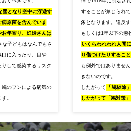
ておくべきです。
律で1918年に制定
な塵となり空中に浮遊す
することが禁じられて
な病原菌を含んでいま
象となります。違反す
やお年寄り、妊婦さんは
もしくは1年以下の懲
さな子どもはなんでもさ
いくらわれわれ人間
傷口に入ったり、目や
り傷つけたりすること
たりして感染するリスク
も例外ではありません
きないのです。
、鳩のフンによる病気の
したがって
「鳩駆除
ます。
したがって「鳩対策」