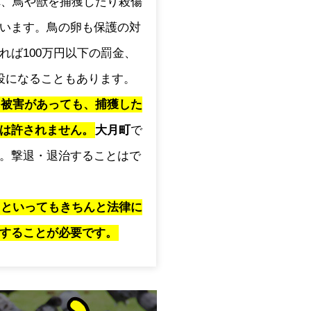
され、鳥や獣を捕獲したり殺傷
います。鳥の卵も保護の対
れば100万円以下の罰金、
役になることもあります。
に被害があっても、捕獲した
は許されません。
大月町
で
。撃退・退治することはで
」といってもきちんと法律に
することが必要です。