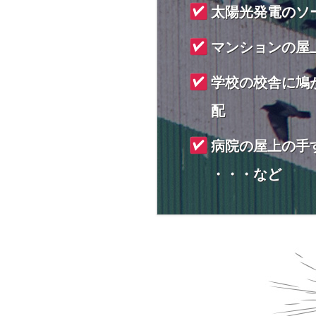
太陽光発電のソ
マンションの屋
学校の校舎に鳩
配
病院の屋上の手
・・・など