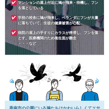
マンションの屋上付近に鳩が飛来・待機し、フン
を落としている
学校の校舎に鳩が飛来し、ベランダにフンが大量
に落ちていて、生徒の健康被害が心配
病院の屋上の手すりにカラスが停滞し、フンを落
とす。医療機関のため衛生面が懸念
・・・など
香南市
の公園にいる鳩たちはかわいらしくてエサ