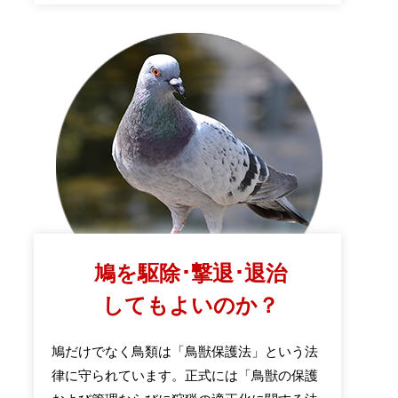
鳩を駆除･撃退･退治
してもよいのか？
鳩だけでなく鳥類は「鳥獣保護法」という法
律に守られています。正式には「鳥獣の保護