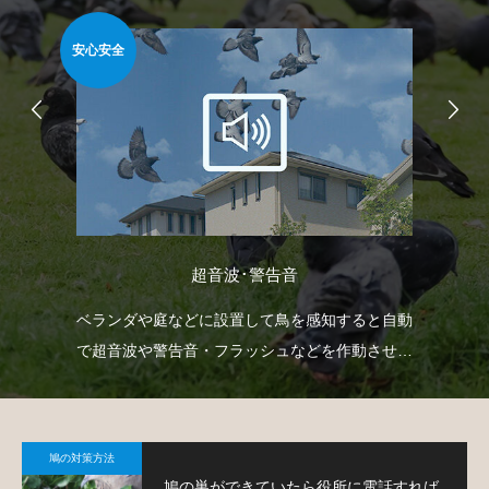
安心安全
安心
超音波･警告音
て鳩
ベランダや庭などに設置して鳥を感知すると自動
忌
で超音波や警告音・フラッシュなどを作動させて
や
鳩の侵入を防ぐという装置です。
で
鳩の対策方法
鳩の巣ができていたら役所に電話すれば