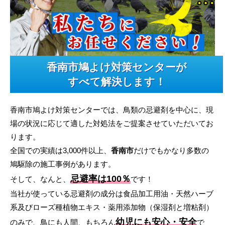
香南市鳩よけ対策センターが
すべて解決します！
香南市鳩よけ対策センターでは、鳥類の忌避剤を中心に、現
場の状況に応じて適した対処法をご提案させていただいてお
ります。
全国での実績は3,000件以上、
香南市
だけでもかなり多数の
鳩駆除の施工事例があります。
忌避率は100％
そして、なんと、
です！
当社が使っている忌避剤の成分は食品加工用油・天然ハーブ
系及びローズ種植物エキス・薬用添加物（保湿剤と増粘剤）
幼児にも安心・安全
のみで、鳥にも人間、もちろん
で