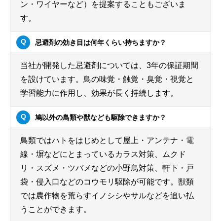
ン・ワイヤーなど）を提案することもございま
す。
忌避剤の効き目は何年くらい持ちますか？
当社が開発した忌避剤については、3年の保証期間
を設けています。鳥の味覚・触覚・臭覚・視覚と
学習能力に作用し、効果が長く持続します。
鳩以外の鳥類や獣なども駆除できますか？
鳥類ではハトをはじめとして屋上・アンテナ・電
線・塀などにとまっているカラス対策、ムクド
リ・スズメ・ツバメなどの小野鳥対策、軒下・戸
袋・侵入口などのコウモリ駆除が可能です。獣類
では農作物を荒らすイノシシやサルなどを追い払
うことができます。