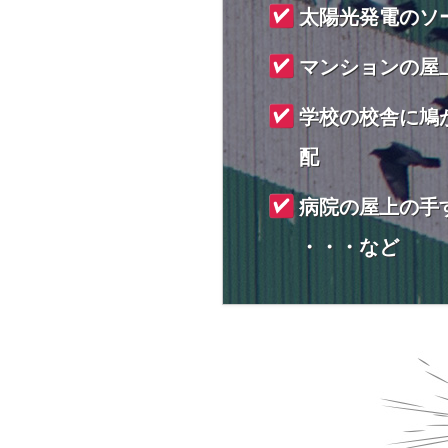
太陽光発電のソ
マンションの屋
学校の校舎に鳩
配
病院の屋上の手
・・・など