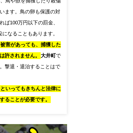
され、鳥や獣を捕獲したり殺傷
います。鳥の卵も保護の対
れば100万円以下の罰金、
役になることもあります。
に被害があっても、捕獲した
は許されません。
大井町
で
。撃退・退治することはで
」といってもきちんと法律に
することが必要です。