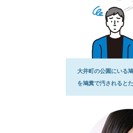
大井町
の公園にいる
を鳩糞で汚されると