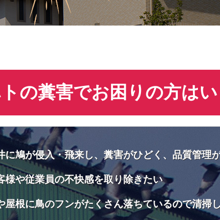
ハトの糞害でお困りの方はい
井に鳩が侵入・飛来し、糞害がひどく、品質管理
客様や従業員の不快感を取り除きたい
や屋根に鳥のフンがたくさん落ちているので清掃