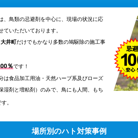
は、鳥類の忌避剤を中心に、現場の状況に応
せていただいております。
、
大井町
だけでもかなり多数の鳩駆除の施工事
00％
です！
分は食品加工用油・天然ハーブ系及びローズ
保湿剤と増粘剤）のみで、鳥にも人間、もち
です。
場所別のハト対策事例