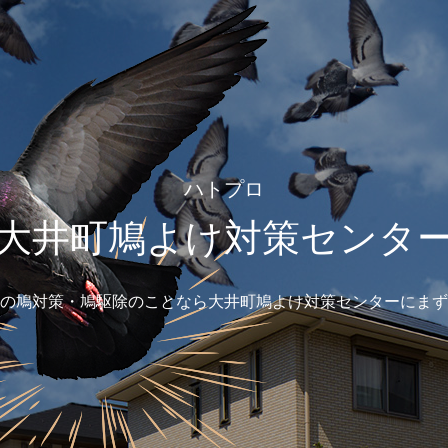
ハトプロ
大井町鳩よけ対策センタ
の鳩対策・鳩駆除のことなら大井町鳩よけ対策センターにまず