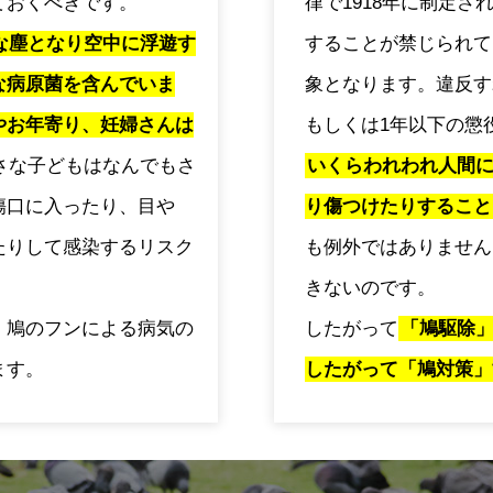
ておくべきです。
律で1918年に制定
な塵となり空中に浮遊す
することが禁じられて
な病原菌を含んでいま
象となります。違反す
やお年寄り、妊婦さんは
もしくは1年以下の懲
さな子どもはなんでもさ
いくらわれわれ人間
傷口に入ったり、目や
り傷つけたりすること
たりして感染するリスク
も例外ではありません
きないのです。
、鳩のフンによる病気の
したがって
「鳩駆除
ます。
したがって「鳩対策」