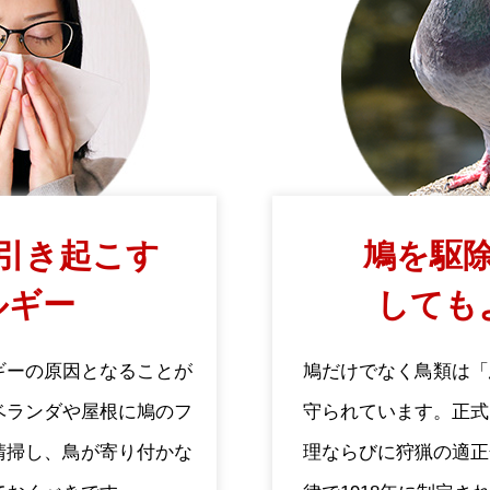
引き起こす
鳩を駆除
ルギー
しても
ギーの原因となることが
鳩だけでなく鳥類は「
ベランダや屋根に鳩のフ
守られています。正式
清掃し、鳥が寄り付かな
理ならびに狩猟の適正