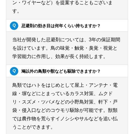
ン・ワイヤーなど）を提案することもございま
す。
忌避剤の効き目は何年くらい持ちますか？
当社が開発した忌避剤については、3年の保証期間
を設けています。鳥の味覚・触覚・臭覚・視覚と
学習能力に作用し、効果が長く持続します。
鳩以外の鳥類や獣なども駆除できますか？
鳥類ではハトをはじめとして屋上・アンテナ・電
線・塀などにとまっているカラス対策、ムクド
リ・スズメ・ツバメなどの小野鳥対策、軒下・戸
袋・侵入口などのコウモリ駆除が可能です。獣類
では農作物を荒らすイノシシやサルなどを追い払
うことができます。