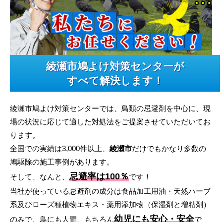
綾瀬市鳩よけ対策センターが
すべて解決します！
綾瀬市鳩よけ対策センターでは、鳥類の忌避剤を中心に、現
場の状況に応じて適した対処法をご提案させていただいてお
ります。
全国での実績は3,000件以上、
綾瀬市
だけでもかなり多数の
鳩駆除の施工事例があります。
忌避率は100％
そして、なんと、
です！
当社が使っている忌避剤の成分は食品加工用油・天然ハーブ
系及びローズ種植物エキス・薬用添加物（保湿剤と増粘剤）
幼児にも安心・安全
のみで、鳥にも人間、もちろん
で