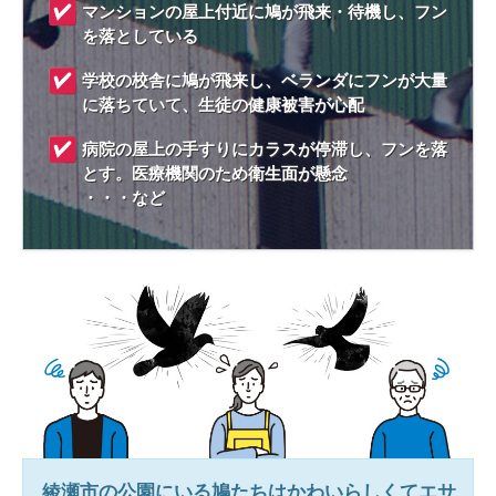
マンションの屋上付近に鳩が飛来・待機し、フン
を落としている
学校の校舎に鳩が飛来し、ベランダにフンが大量
に落ちていて、生徒の健康被害が心配
病院の屋上の手すりにカラスが停滞し、フンを落
とす。医療機関のため衛生面が懸念
・・・など
綾瀬市
の公園にいる鳩たちはかわいらしくてエサ