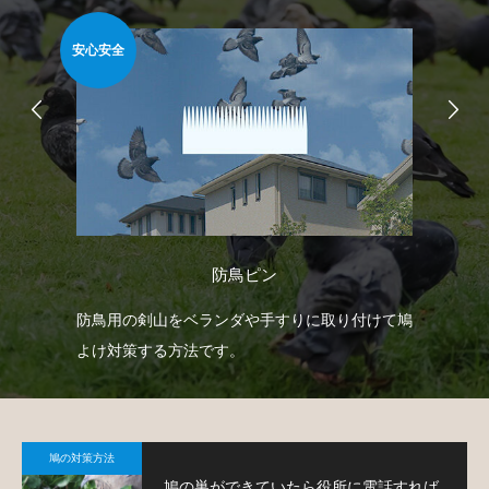
安心安全
安心
防鳥ピン
防鳥
防鳥用の剣山をベランダや手すりに取り付けて鳩
ベ
鳩対
よけ対策する方法です。
で
鳩
鳩の対策方法
鳩の巣ができていたら役所に電話すれば