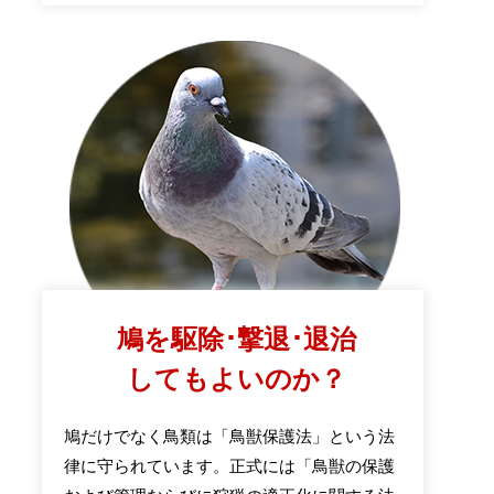
鳩を駆除･撃退･退治
してもよいのか？
鳩だけでなく鳥類は「鳥獣保護法」という法
律に守られています。正式には「鳥獣の保護