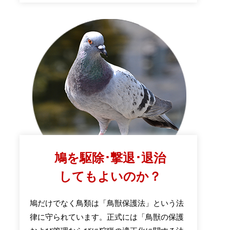
鳩を駆除･撃退･退治
してもよいのか？
鳩だけでなく鳥類は「鳥獣保護法」という法
律に守られています。正式には「鳥獣の保護