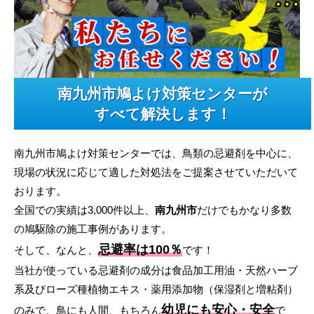
南九州市鳩よけ対策センターが
すべて解決します！
南九州市鳩よけ対策センターでは、鳥類の忌避剤を中心に、
現場の状況に応じて適した対処法をご提案させていただいて
おります。
全国での実績は3,000件以上、
南九州市
だけでもかなり多数
の鳩駆除の施工事例があります。
忌避率は100％
そして、なんと、
です！
当社が使っている忌避剤の成分は食品加工用油・天然ハーブ
系及びローズ種植物エキス・薬用添加物（保湿剤と増粘剤）
幼児にも安心・安全
のみで、鳥にも人間、もちろん
で