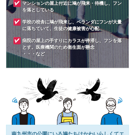
マンションの屋上付近に鳩が飛来・待機し、フン
を落としている
学校の校舎に鳩が飛来し、ベランダにフンが大量
に落ちていて、生徒の健康被害が心配
病院の屋上の手すりにカラスが停滞し、フンを落
とす。医療機関のため衛生面が懸念
・・・など
南九州市
の公園にいる鳩たちはかわいらしくてエ