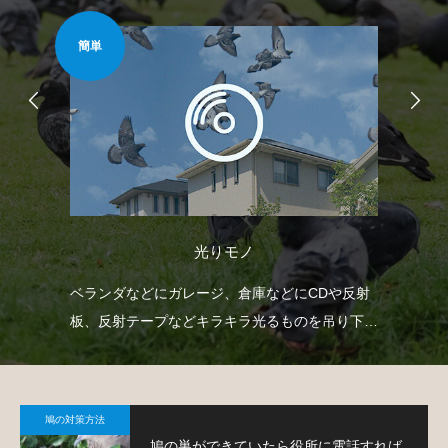
簡単
難易
光りモノ
自動
ベランダなどにガレージ、倉庫などにCDや反射
ゴ
せて
板、反射テープなどキラキラ光るものを吊り下げ
ネ
て、鳩を寄り付きにくくするという方法です。
策
鳩の対策方法
鳩の巣ができていたら役所に電話すれば