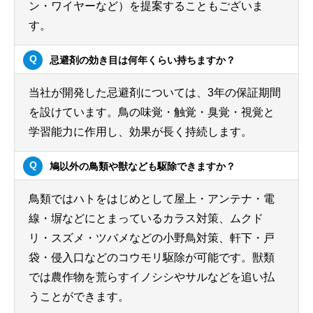
ン・ワイヤーなど）を提案することもございま
す。
忌避剤の効き目は何年くらい持ちますか？
当社が開発した忌避剤については、3年の保証期間
を設けています。鳥の味覚・触覚・臭覚・視覚と
学習能力に作用し、効果が長く持続します。
鳩以外の鳥類や獣なども駆除できますか？
鳥類ではハトをはじめとして屋上・アンテナ・電
線・塀などにとまっているカラス対策、ムクド
リ・スズメ・ツバメなどの小野鳥対策、軒下・戸
袋・侵入口などのコウモリ駆除が可能です。獣類
では農作物を荒らすイノシシやサルなどを追い払
うことができます。