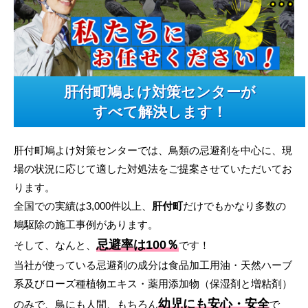
肝付町鳩よけ対策センターが
すべて解決します！
肝付町鳩よけ対策センターでは、鳥類の忌避剤を中心に、現
場の状況に応じて適した対処法をご提案させていただいてお
ります。
全国での実績は3,000件以上、
肝付町
だけでもかなり多数の
鳩駆除の施工事例があります。
忌避率は100％
そして、なんと、
です！
当社が使っている忌避剤の成分は食品加工用油・天然ハーブ
系及びローズ種植物エキス・薬用添加物（保湿剤と増粘剤）
幼児にも安心・安全
のみで、鳥にも人間、もちろん
で