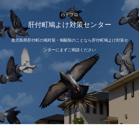
ハトプロ
肝付町鳩よけ対策センター
鹿児島県肝付町の鳩対策・鳩駆除のことなら肝付町鳩よけ対策セ
ンターにまずご相談ください