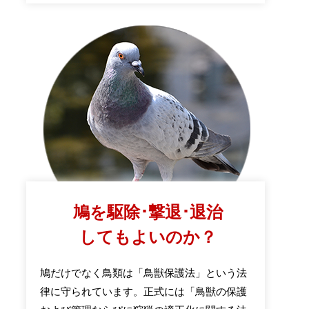
鳩を駆除･撃退･退治
してもよいのか？
鳩だけでなく鳥類は「鳥獣保護法」という法
律に守られています。正式には「鳥獣の保護