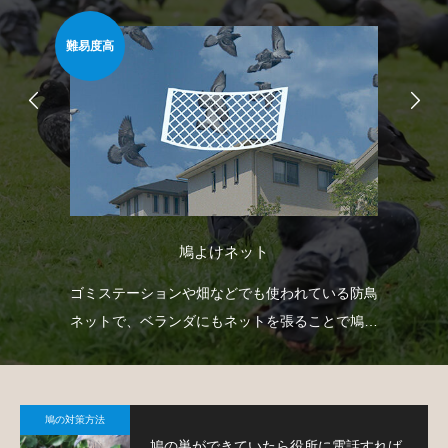
難易度高
安心
鳩よけネット
て鳩
ゴミステーションや畑などでも使われている防鳥
ベ
ネットで、ベランダにもネットを張ることで鳩対
渡
策が可能です。
す
鳩の対策方法
鳩の巣ができていたら役所に電話すれば