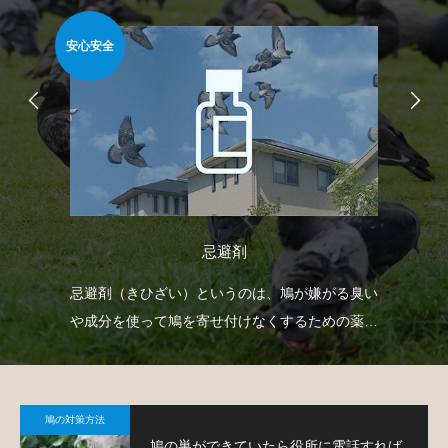
安心安全
安心
忌避剤
射
忌避剤（きひざい）というのは、鳩が嫌がる臭い
ベ
下げ
や成分を使って鳩を寄せ付けなくするための薬剤
渡
。
で、様々なタイプのものがあります。
す
鳩の対策方法
鳩の巣ができていたら役所に電話すれば