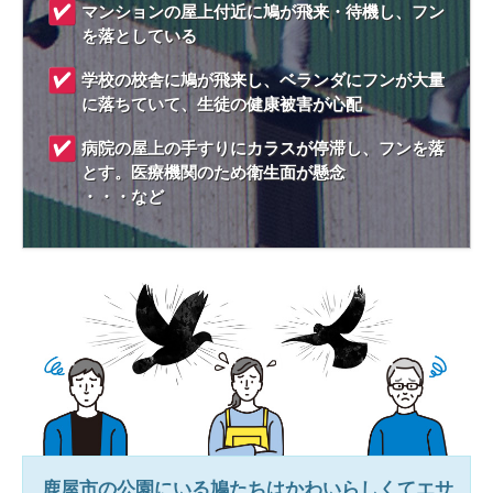
マンションの屋上付近に鳩が飛来・待機し、フン
を落としている
学校の校舎に鳩が飛来し、ベランダにフンが大量
に落ちていて、生徒の健康被害が心配
病院の屋上の手すりにカラスが停滞し、フンを落
とす。医療機関のため衛生面が懸念
・・・など
鹿屋市
の公園にいる鳩たちはかわいらしくてエサ