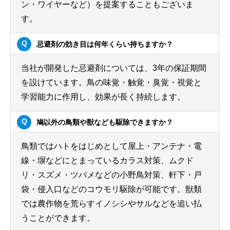
ン・ワイヤーなど）を提案することもございま
す。
忌避剤の効き目は何年くらい持ちますか？
当社が開発した忌避剤については、3年の保証期間
を設けています。鳥の味覚・触覚・臭覚・視覚と
学習能力に作用し、効果が長く持続します。
鳩以外の鳥類や獣なども駆除できますか？
鳥類ではハトをはじめとして屋上・アンテナ・電
線・塀などにとまっているカラス対策、ムクド
リ・スズメ・ツバメなどの小野鳥対策、軒下・戸
袋・侵入口などのコウモリ駆除が可能です。獣類
では農作物を荒らすイノシシやサルなどを追い払
うことができます。