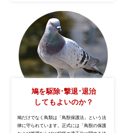
鳩を駆除･撃退･退治
してもよいのか？
鳩だけでなく鳥類は「鳥獣保護法」という法
律に守られています。正式には「鳥獣の保護