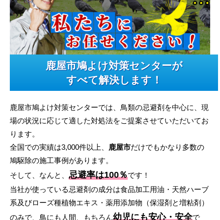
鹿屋市鳩よけ対策センターが
すべて解決します！
鹿屋市鳩よけ対策センターでは、鳥類の忌避剤を中心に、現
場の状況に応じて適した対処法をご提案させていただいてお
ります。
全国での実績は3,000件以上、
鹿屋市
だけでもかなり多数の
鳩駆除の施工事例があります。
忌避率は100％
そして、なんと、
です！
当社が使っている忌避剤の成分は食品加工用油・天然ハーブ
系及びローズ種植物エキス・薬用添加物（保湿剤と増粘剤）
幼児にも安心・安全
のみで、鳥にも人間、もちろん
で