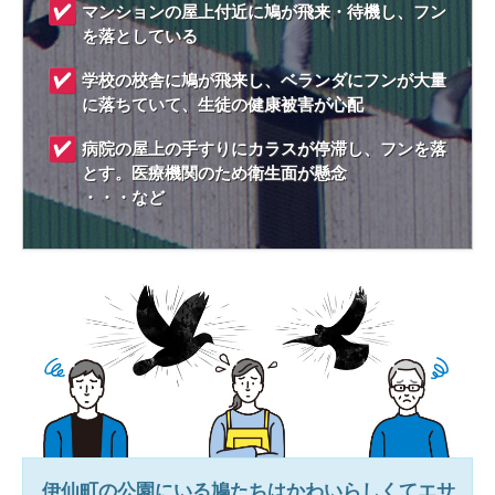
マンションの屋上付近に鳩が飛来・待機し、フン
を落としている
学校の校舎に鳩が飛来し、ベランダにフンが大量
に落ちていて、生徒の健康被害が心配
病院の屋上の手すりにカラスが停滞し、フンを落
とす。医療機関のため衛生面が懸念
・・・など
伊仙町
の公園にいる鳩たちはかわいらしくてエサ