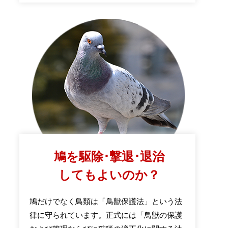
鳩を駆除･撃退･退治
してもよいのか？
鳩だけでなく鳥類は「鳥獣保護法」という法
律に守られています。正式には「鳥獣の保護