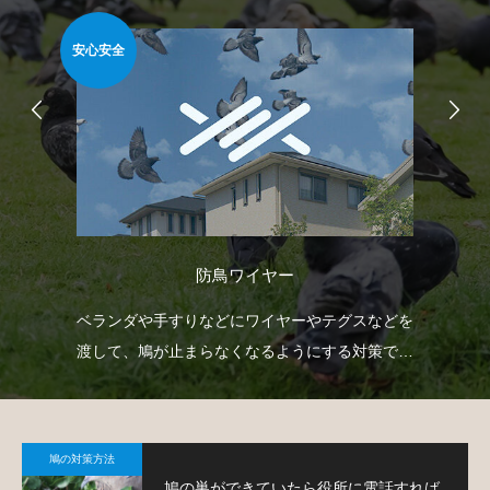
安心安全
簡
防鳥ワイヤー
自動
ベランダや手すりなどにワイヤーやテグスなどを
ベ
せて
渡して、鳩が止まらなくなるようにする対策で
板
す。
て
鳩の対策方法
鳩の巣ができていたら役所に電話すれば