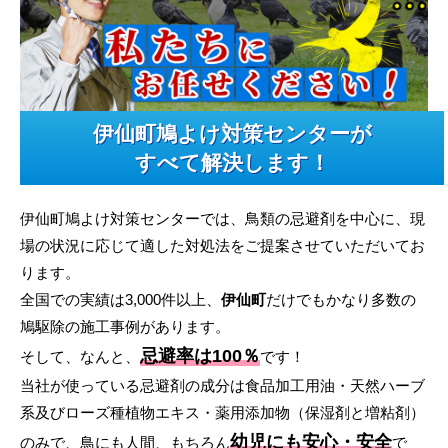
伊仙町鳩よけ対策センターが
すべて解決します！
伊仙町鳩よけ対策センターでは、鳥類の忌避剤を中心に、現
場の状況に応じて適した対処法をご提案させていただいてお
ります。
全国での実績は3,000件以上、
伊仙町
だけでもかなり多数の
鳩駆除の施工事例があります。
忌避率は100％
そして、なんと、
です！
当社が使っている忌避剤の成分は食品加工用油・天然ハーブ
系及びローズ種植物エキス・薬用添加物（保湿剤と増粘剤）
幼児にも安心・安全
のみで、鳥にも人間、もちろん
で