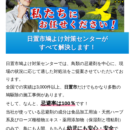
日置市鳩よけ対策センターが
すべて解決します！
日置市鳩よけ対策センターでは、鳥類の忌避剤を中心に、現
場の状況に応じて適した対処法をご提案させていただいてお
ります。
全国での実績は3,000件以上、
日置市
だけでもかなり多数の
鳩駆除の施工事例があります。
忌避率は100％
そして、なんと、
です！
当社が使っている忌避剤の成分は食品加工用油・天然ハーブ
系及びローズ種植物エキス・薬用添加物（保湿剤と増粘剤）
幼児にも安心・安全
のみで、鳥にも人間、もちろん
で