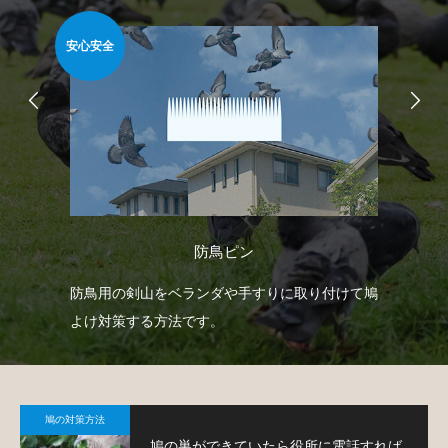
安心安全
安心
防鳥ピン
射
防鳥用の剣山をベランダや手すりに取り付けて鳩
ベ
下げ
よけ対策する方法です。
で
。
鳩
鳩の対策方法
鳩の巣ができていたら役所に電話すれば