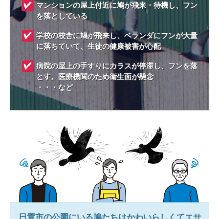
マンションの屋上付近に鳩が飛来・待機し、フン
を落としている
学校の校舎に鳩が飛来し、ベランダにフンが大量
に落ちていて、生徒の健康被害が心配
病院の屋上の手すりにカラスが停滞し、フンを落
とす。医療機関のため衛生面が懸念
・・・など
日置市
の公園にいる鳩たちはかわいらしくてエサ