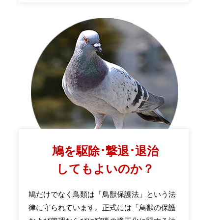
鳩を駆除･撃退･退治
してもよいのか？
鳩だけでなく鳥類は「鳥獣保護法」という法
律に守られています。正式には「鳥獣の保護