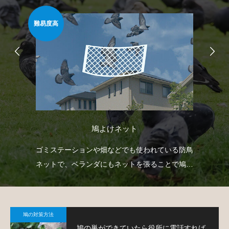
難易度高
安心
鳩よけネット
臭い
ゴミステーションや畑などでも使われている防鳥
ベ
薬剤
ネットで、ベランダにもネットを張ることで鳩対
渡
策が可能です。
す
鳩の対策方法
鳩の巣ができていたら役所に電話すれば