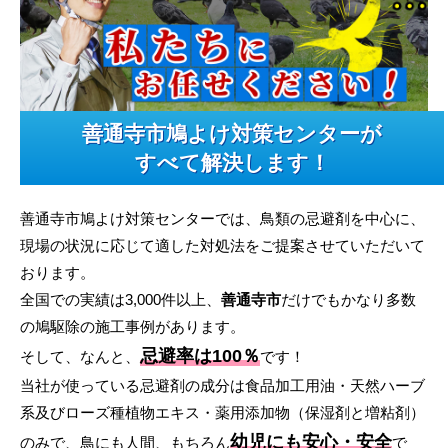
善通寺市鳩よけ対策センターが
すべて解決します！
善通寺市鳩よけ対策センターでは、鳥類の忌避剤を中心に、
現場の状況に応じて適した対処法をご提案させていただいて
おります。
全国での実績は3,000件以上、
善通寺市
だけでもかなり多数
の鳩駆除の施工事例があります。
忌避率は100％
そして、なんと、
です！
当社が使っている忌避剤の成分は食品加工用油・天然ハーブ
系及びローズ種植物エキス・薬用添加物（保湿剤と増粘剤）
幼児にも安心・安全
のみで、鳥にも人間、もちろん
で