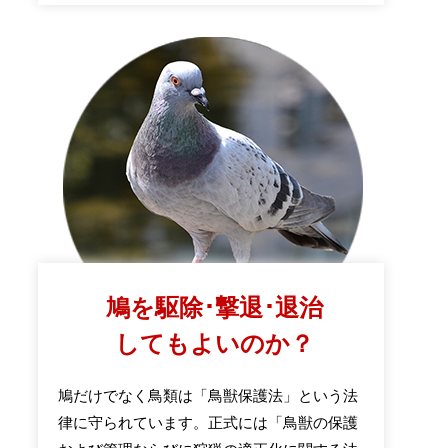
鳩を駆除･撃退･退治
してもよいのか？
鳩だけでなく鳥類は「鳥獣保護法」という法
律に守られています。正式には「鳥獣の保護