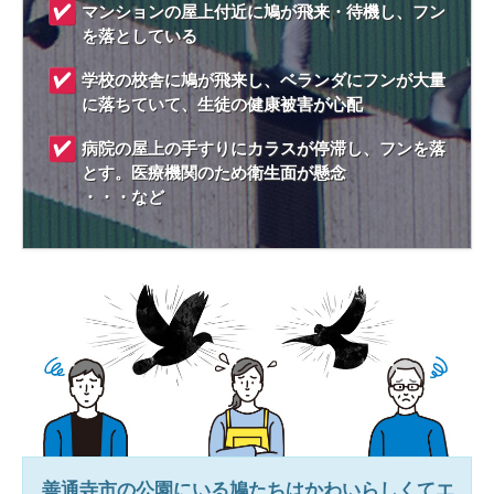
マンションの屋上付近に鳩が飛来・待機し、フン
を落としている
学校の校舎に鳩が飛来し、ベランダにフンが大量
に落ちていて、生徒の健康被害が心配
病院の屋上の手すりにカラスが停滞し、フンを落
とす。医療機関のため衛生面が懸念
・・・など
善通寺市
の公園にいる鳩たちはかわいらしくてエ