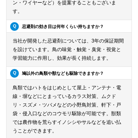
ン・ワイヤーなど）を提案することもございま
す。
忌避剤の効き目は何年くらい持ちますか？
当社が開発した忌避剤については、3年の保証期間
を設けています。鳥の味覚・触覚・臭覚・視覚と
学習能力に作用し、効果が長く持続します。
鳩以外の鳥類や獣なども駆除できますか？
鳥類ではハトをはじめとして屋上・アンテナ・電
線・塀などにとまっているカラス対策、ムクド
リ・スズメ・ツバメなどの小野鳥対策、軒下・戸
袋・侵入口などのコウモリ駆除が可能です。獣類
では農作物を荒らすイノシシやサルなどを追い払
うことができます。