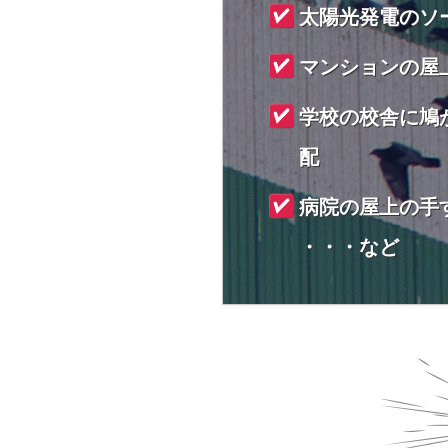
太陽光発電のソ
マンションの屋
学校の校舎に鳩
配
病院の屋上の手
・・・など