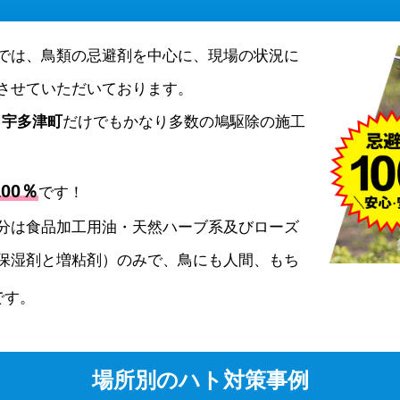
では、鳥類の忌避剤を中心に、現場の状況に
させていただいております。
、
宇多津町
だけでもかなり多数の鳩駆除の施工
00％
です！
分は食品加工用油・天然ハーブ系及びローズ
保湿剤と増粘剤）のみで、鳥にも人間、もち
です。
場所別のハト対策事例