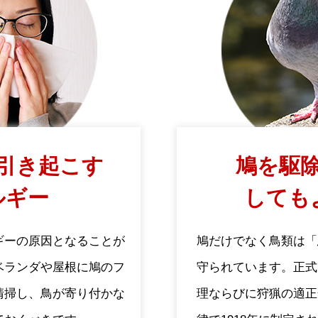
引き起こす
鳩を駆除
ルギー
しても
ギーの原因となることが
鳩だけでなく鳥類は「
ベランダや屋根に鳩のフ
守られています。正式
清掃し、鳥が寄り付かな
理ならびに狩猟の適正