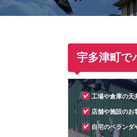
宇多津町で
工場や倉庫の天
店舗や施設のお
自宅のベランダ