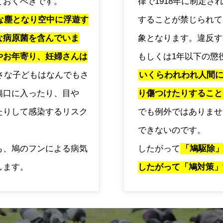
ておくべきです。
律で1918年に制定
な塵となり空中に浮遊す
することが禁じられて
な病原菌を含んでいま
象となります。違反す
やお年寄り、妊婦さんは
もしくは1年以下の懲
さな子どもはなんでもさ
いくらわれわれ人間
傷口に入ったり、目や
り傷つけたりすること
たりして感染するリスク
でも例外ではありませ
できないのです。
も、鳩のフンによる病気
したがって
「鳩駆除
します。
したがって「鳩対策」