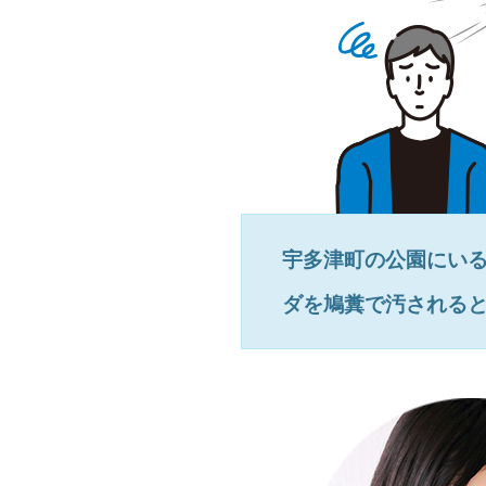
宇多津町
の公園にい
ダを鳩糞で汚される