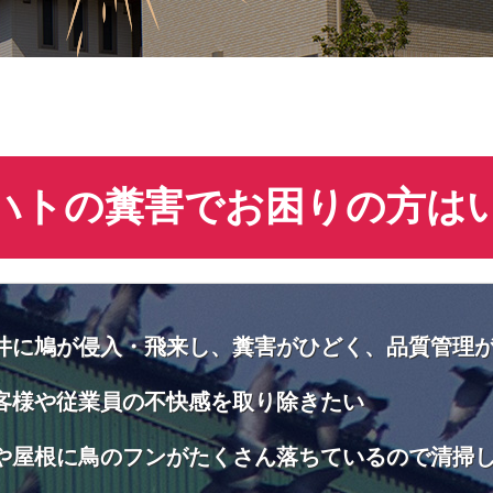
ハトの糞害でお困りの方は
井に鳩が侵入・飛来し、糞害がひどく、品質管理
客様や従業員の不快感を取り除きたい
や屋根に鳥のフンがたくさん落ちているので清掃