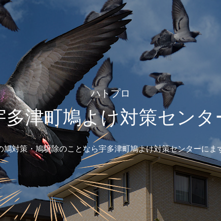
ハトプロ
宇多津町鳩よけ対策センタ
の鳩対策・鳩駆除のことなら宇多津町鳩よけ対策センターにま