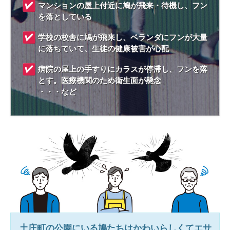
マンションの屋上付近に鳩が飛来・待機し、フン
を落としている
学校の校舎に鳩が飛来し、ベランダにフンが大量
に落ちていて、生徒の健康被害が心配
病院の屋上の手すりにカラスが停滞し、フンを落
とす。医療機関のため衛生面が懸念
・・・など
土庄町
の公園にいる鳩たちはかわいらしくてエサ