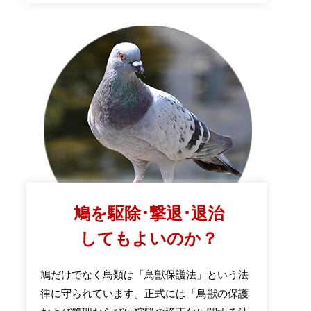
鳩を駆除･撃退･退治
してもよいのか？
鳩だけでなく鳥類は「鳥獣保護法」という法
律に守られています。正式には「鳥獣の保護