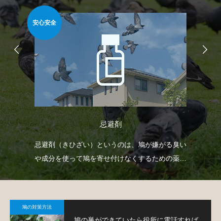
安心安全
安心
忌避剤
て鳩
忌避剤（きひざい）というのは、鳩が嫌がる臭い
ベ
や成分を使って鳩を寄せ付けなくするための薬剤
渡
で、様々なタイプのものがあります。
す
鳩の対策方法
鳩の巣ができていたら役所に電話すれば