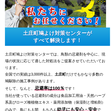
土庄町鳩よけ対策センターが
すべて解決します！
土庄町鳩よけ対策センターでは、鳥類の忌避剤を中心に、現
場の状況に応じて適した対処法をご提案させていただいてお
ります。
全国での実績は3,000件以上、
土庄町
だけでもかなり多数の
鳩駆除の施工事例があります。
忌避率は100％
そして、なんと、
です！
当社が使っている忌避剤の成分は食品加工用油・天然ハーブ
系及びローズ種植物エキス・薬用添加物（保湿剤と増粘剤）
幼児にも安心・安全
のみで、鳥にも人間、もちろん
で