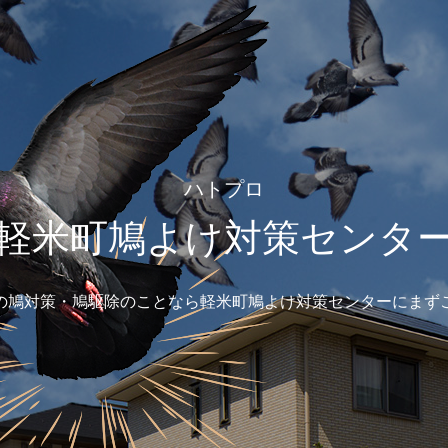
ハトプロ
軽米町鳩よけ対策センタ
の鳩対策・鳩駆除のことなら軽米町鳩よけ対策センターにまず