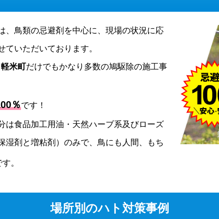
は、鳥類の忌避剤を中心に、現場の状況に応
せていただいております。
、
軽米町
だけでもかなり多数の鳩駆除の施工事
00％
です！
分は食品加工用油・天然ハーブ系及びローズ
保湿剤と増粘剤）のみで、鳥にも人間、もち
です。
場所別のハト対策事例