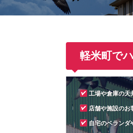
軽米町で
工場や倉庫の天
店舗や施設のお
自宅のベランダ