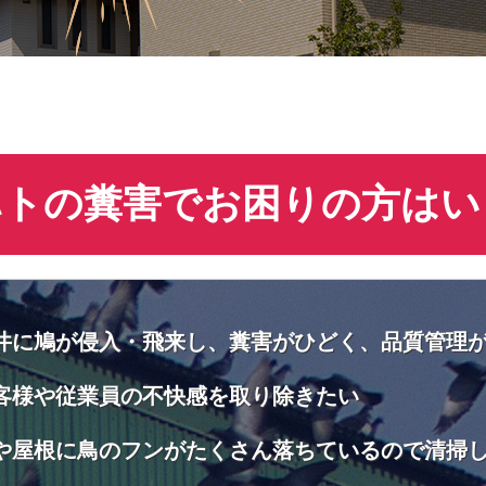
ハトの糞害でお困りの方はい
井に鳩が侵入・飛来し、糞害がひどく、品質管理
客様や従業員の不快感を取り除きたい
や屋根に鳥のフンがたくさん落ちているので清掃