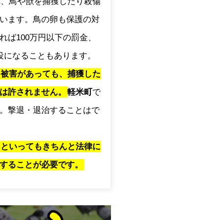
され、鳥や獣を捕獲したり殺傷
います。鳥の卵も保護の対
れば100万円以下の罰金、
役になることもあります。
に被害があっても、捕獲した
は許されません。
軽米町
で
。撃退・退治することはで
」といってもきちんと法律に
することが必要です。