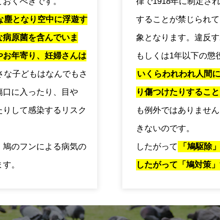
ておくべきです。
律で1918年に制定
な塵となり空中に浮遊す
することが禁じられて
な病原菌を含んでいま
象となります。違反す
やお年寄り、妊婦さんは
もしくは1年以下の懲
さな子どもはなんでもさ
いくらわれわれ人間
傷口に入ったり、目や
り傷つけたりすること
たりして感染するリスク
も例外ではありません
きないのです。
、鳩のフンによる病気の
したがって
「鳩駆除
ます。
したがって「鳩対策」