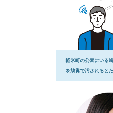
軽米町
の公園にいる
を鳩糞で汚されると