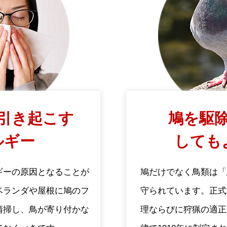
引き起こす
鳩を駆除
ルギー
しても
ギーの原因となることが
鳩だけでなく鳥類は「
ベランダや屋根に鳩のフ
守られています。正式
清掃し、鳥が寄り付かな
理ならびに狩猟の適正