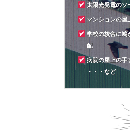
太陽光発電のソ
マンションの屋
学校の校舎に鳩
配
病院の屋上の手
・・・など