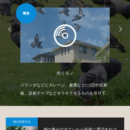
簡単
難易
光りモノ
どを
ベランダなどにガレージ、倉庫などにCDや反射
ゴ
で
板、反射テープなどキラキラ光るものを吊り下げ
ネ
て、鳩を寄り付きにくくするという方法です。
策
鳩の対策方法
鳩の巣ができていたら役所に電話すれば