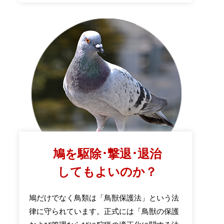
鳩を駆除･撃退･退治
してもよいのか？
鳩だけでなく鳥類は「鳥獣保護法」という法
律に守られています。正式には「鳥獣の保護