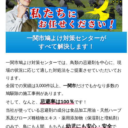
一関市鳩よけ対策センターが
すべて解決します！
一関市鳩よけ対策センターでは、鳥類の忌避剤を中心に、現
場の状況に応じて適した対処法をご提案させていただいてお
ります。
全国での実績は3,000件以上、
一関市
だけでもかなり多数の
鳩駆除の施工事例があります。
忌避率は100％
そして、なんと、
です！
当社が使っている忌避剤の成分は食品加工用油・天然ハーブ
系及びローズ種植物エキス・薬用添加物（保湿剤と増粘剤）
幼児にも安心・安全
のみで、鳥にも人間、もちろん
で