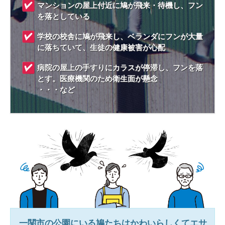
マンションの屋上付近に鳩が飛来・待機し、フン
を落としている
学校の校舎に鳩が飛来し、ベランダにフンが大量
に落ちていて、生徒の健康被害が心配
病院の屋上の手すりにカラスが停滞し、フンを落
とす。医療機関のため衛生面が懸念
・・・など
一関市
の公園にいる鳩たちはかわいらしくてエサ