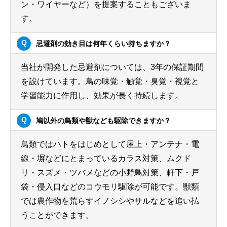
ン・ワイヤーなど）を提案することもございま
す。
忌避剤の効き目は何年くらい持ちますか？
当社が開発した忌避剤については、3年の保証期間
を設けています。鳥の味覚・触覚・臭覚・視覚と
学習能力に作用し、効果が長く持続します。
鳩以外の鳥類や獣なども駆除できますか？
鳥類ではハトをはじめとして屋上・アンテナ・電
線・塀などにとまっているカラス対策、ムクド
リ・スズメ・ツバメなどの小野鳥対策、軒下・戸
袋・侵入口などのコウモリ駆除が可能です。獣類
では農作物を荒らすイノシシやサルなどを追い払
うことができます。