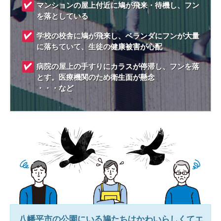
マンションの屋上付近に鳩が飛来・待機し、フン
を落としている
学校の校舎に鳩が飛来し、ベランダにフンが大量
に落ちていて、生徒の健康被害が心配
病院の屋上の手すりにカラスが停滞し、フンを落
とす。医療機関のため衛生面が懸念
・・・など
八幡平市
の公園にいる鳩たちはかわいらしくてエ