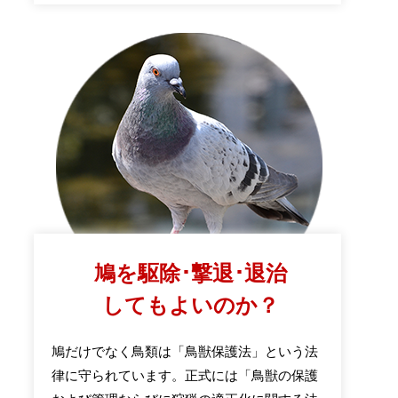
鳩を駆除･撃退･退治
してもよいのか？
鳩だけでなく鳥類は「鳥獣保護法」という法
律に守られています。正式には「鳥獣の保護