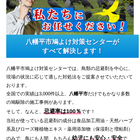
八幡平市鳩よけ対策センターが
すべて解決します！
八幡平市鳩よけ対策センターでは、鳥類の忌避剤を中心に、
現場の状況に応じて適した対処法をご提案させていただいて
おります。
全国での実績は3,000件以上、
八幡平市
だけでもかなり多数
の鳩駆除の施工事例があります。
忌避率は100％
そして、なんと、
です！
当社が使っている忌避剤の成分は食品加工用油・天然ハーブ
系及びローズ種植物エキス・薬用添加物（保湿剤と増粘剤）
幼児にも安心・安全
のみで、鳥にも人間、もちろん
で