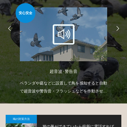
安心安全
安心
超音波･警告音
射
ベランダや庭などに設置して鳥を感知すると自動
防
下げ
で超音波や警告音・フラッシュなどを作動させて
よ
。
鳩の侵入を防ぐという装置です。
鳩の対策方法
鳩の巣ができていたら役所に電話すれば