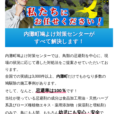
内灘町鳩よけ対策センターが
すべて解決します！
内灘町鳩よけ対策センターでは、鳥類の忌避剤を中心に、現
場の状況に応じて適した対処法をご提案させていただいてお
ります。
全国での実績は3,000件以上、
内灘町
だけでもかなり多数の
鳩駆除の施工事例があります。
忌避率は100％
そして、なんと、
です！
当社が使っている忌避剤の成分は食品加工用油・天然ハーブ
系及びローズ種植物エキス・薬用添加物（保湿剤と増粘剤）
幼児にも安心・安全
のみで、鳥にも人間、もちろん
で