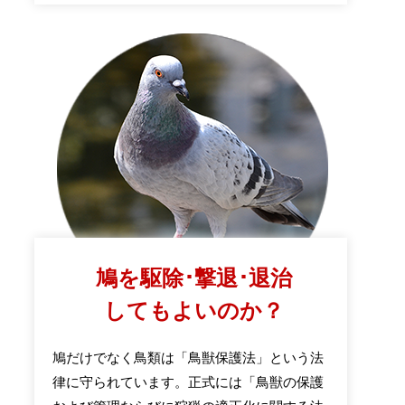
鳩を駆除･撃退･退治
してもよいのか？
鳩だけでなく鳥類は「鳥獣保護法」という法
律に守られています。正式には「鳥獣の保護