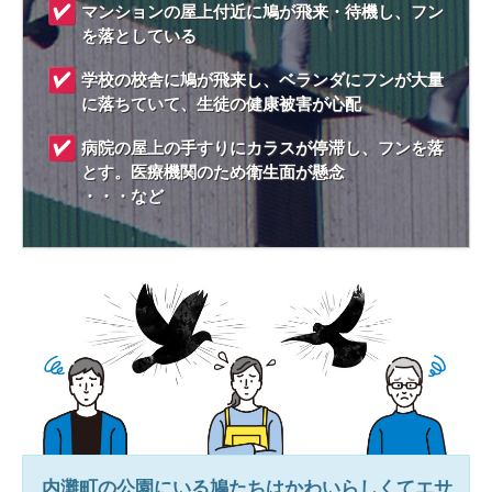
マンションの屋上付近に鳩が飛来・待機し、フン
を落としている
学校の校舎に鳩が飛来し、ベランダにフンが大量
に落ちていて、生徒の健康被害が心配
病院の屋上の手すりにカラスが停滞し、フンを落
とす。医療機関のため衛生面が懸念
・・・など
内灘町
の公園にいる鳩たちはかわいらしくてエサ