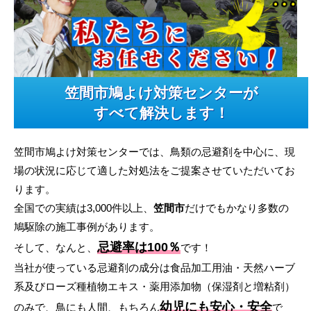
笠間市鳩よけ対策センターが
すべて解決します！
笠間市鳩よけ対策センターでは、鳥類の忌避剤を中心に、現
場の状況に応じて適した対処法をご提案させていただいてお
ります。
全国での実績は3,000件以上、
笠間市
だけでもかなり多数の
鳩駆除の施工事例があります。
忌避率は100％
そして、なんと、
です！
当社が使っている忌避剤の成分は食品加工用油・天然ハーブ
系及びローズ種植物エキス・薬用添加物（保湿剤と増粘剤）
幼児にも安心・安全
のみで、鳥にも人間、もちろん
で