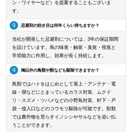
ン・ワイヤーなど）を提案することもございま
す。
忌避剤の効き目は何年くらい持ちますか？
当社が開発した忌避剤については、3年の保証期間
を設けています。鳥の味覚・触覚・臭覚・視覚と
学習能力に作用し、効果が長く持続します。
鳩以外の鳥類や獣なども駆除できますか？
鳥類ではハトをはじめとして屋上・アンテナ・電
線・塀などにとまっているカラス対策、ムクド
リ・スズメ・ツバメなどの小野鳥対策、軒下・戸
袋・侵入口などのコウモリ駆除が可能です。獣類
では農作物を荒らすイノシシやサルなどを追い払
うことができます。