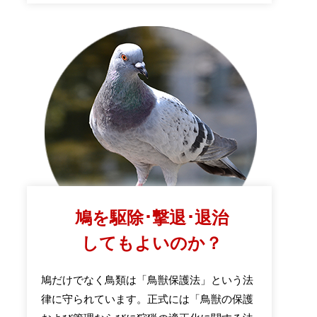
鳩を駆除･撃退･退治
してもよいのか？
鳩だけでなく鳥類は「鳥獣保護法」という法
律に守られています。正式には「鳥獣の保護