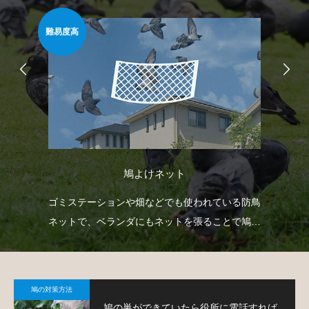
難易度高
安心
鳩よけネット
て鳩
ゴミステーションや畑などでも使われている防鳥
ベ
ネットで、ベランダにもネットを張ることで鳩対
渡
策が可能です。
す
鳩の対策方法
鳩の巣ができていたら役所に電話すれば