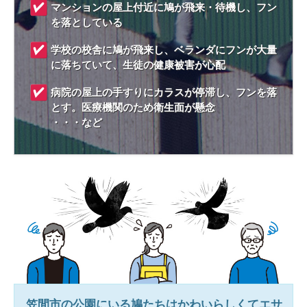
マンションの屋上付近に鳩が飛来・待機し、フン
を落としている
学校の校舎に鳩が飛来し、ベランダにフンが大量
に落ちていて、生徒の健康被害が心配
病院の屋上の手すりにカラスが停滞し、フンを落
とす。医療機関のため衛生面が懸念
・・・など
笠間市
の公園にいる鳩たちはかわいらしくてエサ