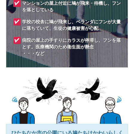
マンションの屋上付近に鳩が飛来・待機し、フン
を落としている
学校の校舎に鳩が飛来し、ベランダにフンが大量
に落ちていて、生徒の健康被害が心配
病院の屋上の手すりにカラスが停滞し、フンを落
とす。医療機関のため衛生面が懸念
・・・など
ひたちなか市
の公園にいる鳩たちはかわいらしく