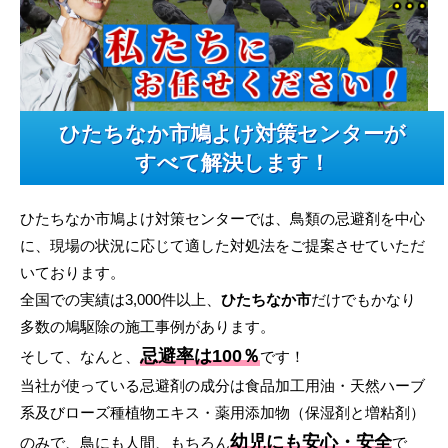
ひたちなか市鳩よけ対策センターが
すべて解決します！
ひたちなか市鳩よけ対策センターでは、鳥類の忌避剤を中心
に、現場の状況に応じて適した対処法をご提案させていただ
いております。
全国での実績は3,000件以上、
ひたちなか市
だけでもかなり
多数の鳩駆除の施工事例があります。
忌避率は100％
そして、なんと、
です！
当社が使っている忌避剤の成分は食品加工用油・天然ハーブ
系及びローズ種植物エキス・薬用添加物（保湿剤と増粘剤）
幼児にも安心・安全
のみで、鳥にも人間、もちろん
で