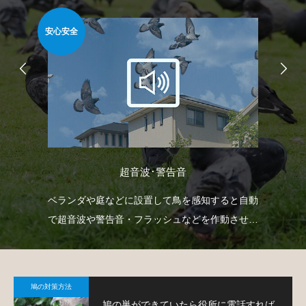
安心安全
安心
超音波･警告音
射
ベランダや庭などに設置して鳥を感知すると自動
ベ
下げ
で超音波や警告音・フラッシュなどを作動させて
渡
。
鳩の侵入を防ぐという装置です。
す
鳩の対策方法
鳩の巣ができていたら役所に電話すれば