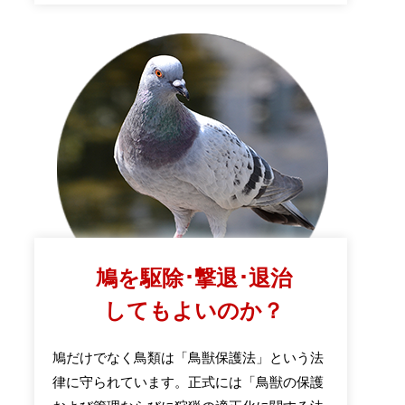
鳩を駆除･撃退･退治
してもよいのか？
鳩だけでなく鳥類は「鳥獣保護法」という法
律に守られています。正式には「鳥獣の保護